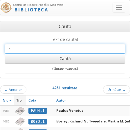
Centrul de Filosofie Antică şi Medievală
BIBLIOTECA
Caută
Text de căutat:
4251 rezultate
←
Anterior
Următor
→
Nr.
Tip
Cota
Autor
Paulus Venetus
PAU4.1
4081
Carte
Bosley, Richard N.; Tweedale, Martin M. (ed
BOS3.1
4082
Carte