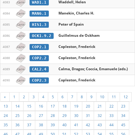
Waddell, Helen
WAD1.1
4083
Carte
Manekin, Charles H.
MAN6.1
4084
Carte
Peter of Spain
HIS1.3
4085
Carte
Guillelmus de Ockham
OCK1.9.2
4086
Carte
Copleston, Frederick
COP2.1
4087
Carte
Copleston, Frederick
COP2.2
4088
Carte
Calma, Dragos; Coccia, Emanuele (eds.)
CAL2.4
4089
Carte
Copleston, Frederick
COP2.3
4090
Carte
«
1
2
3
4
5
6
7
8
9
10
11
12
13
14
15
16
17
18
19
20
21
22
23
24
25
26
27
28
29
30
31
32
33
34
35
36
37
38
39
40
41
42
43
44
45
46
47
48
49
50
51
52
53
54
55
56