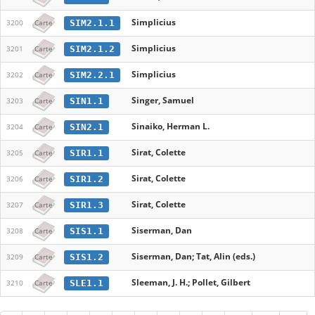
Simplicius
SIM2.1.1
3200
Carte
Simplicius
SIM2.1.2
3201
Carte
Simplicius
SIM2.2.1
3202
Carte
Singer, Samuel
SIN1.1
3203
Carte
Sinaiko, Herman L.
SIN2.1
3204
Carte
Sirat, Colette
SIR1.1
3205
Carte
Sirat, Colette
SIR1.2
3206
Carte
Sirat, Colette
SIR1.3
3207
Carte
Siserman, Dan
SIS1.1
3208
Carte
Siserman, Dan; Tat, Alin (eds.)
SIS1.2
3209
Carte
Sleeman, J. H.; Pollet, Gilbert
SLE1.1
3210
Carte