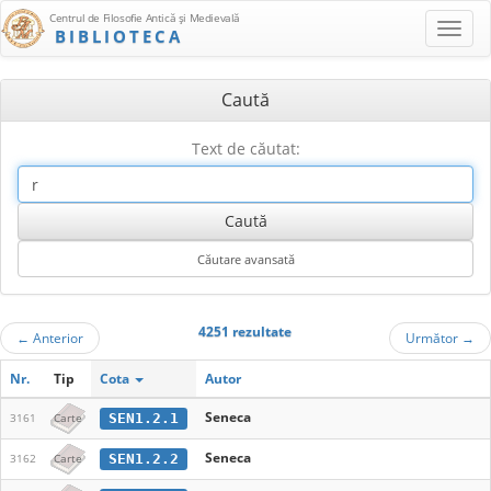
Centrul de Filosofie Antică şi Medievală
BIBLIOTECA
Caută
Text de căutat:
4251 rezultate
←
Anterior
Următor
→
Nr.
Tip
Cota
Autor
Seneca
SEN1.2.1
3161
Carte
Seneca
SEN1.2.2
3162
Carte