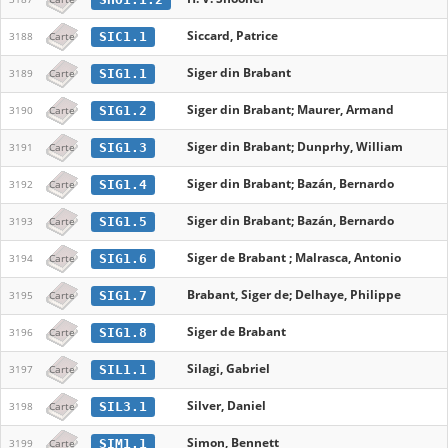
Siccard, Patrice
SIC1.1
3188
Carte
Siger din Brabant
SIG1.1
3189
Carte
Siger din Brabant; Maurer, Armand
SIG1.2
3190
Carte
Siger din Brabant; Dunprhy, William
SIG1.3
3191
Carte
Siger din Brabant; Bazán, Bernardo
SIG1.4
3192
Carte
Siger din Brabant; Bazán, Bernardo
SIG1.5
3193
Carte
Siger de Brabant ; Malrasca, Antonio
SIG1.6
3194
Carte
Brabant, Siger de; Delhaye, Philippe
SIG1.7
3195
Carte
Siger de Brabant
SIG1.8
3196
Carte
Silagi, Gabriel
SIL1.1
3197
Carte
Silver, Daniel
SIL3.1
3198
Carte
Simon, Bennett
SIM1.1
3199
Carte