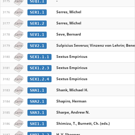
-
SEQ1.1
3175
Carte
Serres, Michel
SER1.1
3176
Carte
Serres, Michel
SER1.2
3177
Carte
Seve, Bernard
SEV1.1
3178
Carte
Sulpicius Severus; Vinzenz von Lehrin; Ben
SEV2.1
3179
Carte
Sextus Empiricus
SEX1.1.1
3180
Carte
Sextus Empiricus
SEX1.2.3
3181
Carte
Sextus Empiricus
SEX1.2.4
3182
Carte
Shank, Michael H.
SHA1.1
3183
Carte
Shapiro, Herman
SHA2.1
3184
Carte
Sharpe, Andrew N.
SHA3.1
3185
Carte
Shimizu, T., Burnett, Ch. (eds.)
SHI1.1
3186
Carte
H. V. Shooner
SHO1.1.2
3187
Carte