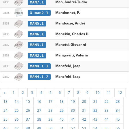
Man, Andrei-Tudor
MAN7.1
2833
Carte
Mandonnet, P.
X-man2.1
2834
Articol
Mandouze, André
MAN5.1
2835
Carte
Manekin, Charles H.
MAN6.1
2836
Carte
Manetti, Giovanni
MAN3.1
2837
Carte
Mangraviti, Valeria
MAN2.1
2838
Carte
Mansfeld, Jaap
MAN4.1.1
2839
Carte
Mansfeld, Jaap
MAN4.1.2
2840
Carte
«
1
2
3
4
5
6
7
8
9
10
11
12
13
14
15
16
17
18
19
20
21
22
23
24
25
26
27
28
29
30
31
32
33
34
35
36
37
38
39
40
41
42
43
44
45
46
47
48
49
50
51
52
53
54
55
56