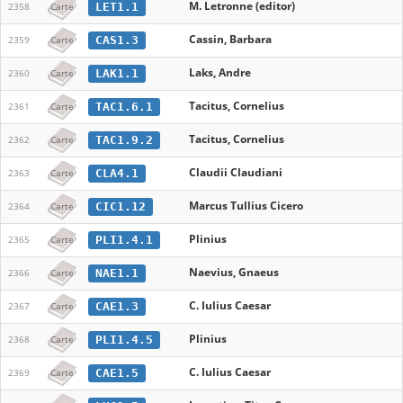
M. Letronne (editor)
LET1.1
2358
Carte
Cassin, Barbara
CAS1.3
2359
Carte
Laks, Andre
LAK1.1
2360
Carte
Tacitus, Cornelius
TAC1.6.1
2361
Carte
Tacitus, Cornelius
TAC1.9.2
2362
Carte
Claudii Claudiani
CLA4.1
2363
Carte
Marcus Tullius Cicero
CIC1.12
2364
Carte
Plinius
PLI1.4.1
2365
Carte
Naevius, Gnaeus
NAE1.1
2366
Carte
C. Iulius Caesar
CAE1.3
2367
Carte
Plinius
PLI1.4.5
2368
Carte
C. Iulius Caesar
CAE1.5
2369
Carte