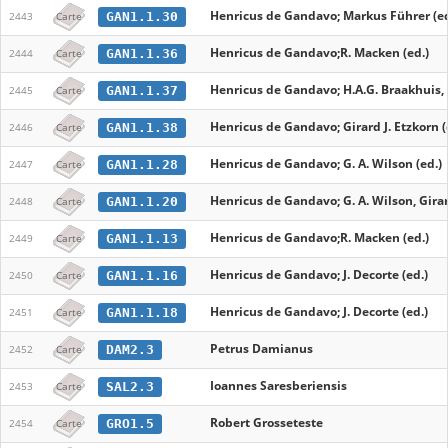
Henricus de Gandavo; Markus Führer (ed
GAN1.1.30
2443
Carte
Henricus de Gandavo;R. Macken (ed.)
GAN1.1.36
2444
Carte
Henricus de Gandavo; H.A.G. Braakhuis, G
GAN1.1.37
2445
Carte
Henricus de Gandavo; Girard J. Etzkorn (
GAN1.1.38
2446
Carte
Henricus de Gandavo; G. A. Wilson (ed.)
GAN1.1.28
2447
Carte
Henricus de Gandavo; G. A. Wilson, Girard
GAN1.1.20
2448
Carte
Henricus de Gandavo;R. Macken (ed.)
GAN1.1.13
2449
Carte
Henricus de Gandavo; J. Decorte (ed.)
GAN1.1.16
2450
Carte
Henricus de Gandavo; J. Decorte (ed.)
GAN1.1.18
2451
Carte
Petrus Damianus
DAM2.3
2452
Carte
Ioannes Saresberiensis
SAL2.3
2453
Carte
Robert Grosseteste
GRO1.5
2454
Carte