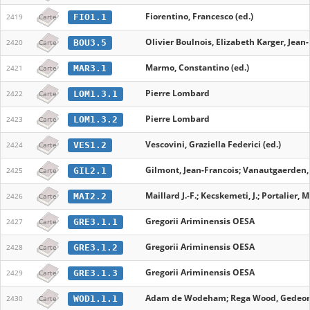
Fiorentino, Francesco (ed.)
FIO1.1
2419
Carte
Olivier Boulnois, Elizabeth Karger, Jean
BOU3.5
2420
Carte
Marmo, Constantino (ed.)
MAR3.1
2421
Carte
Pierre Lombard
LOM1.3.1
2422
Carte
Pierre Lombard
LOM1.3.2
2423
Carte
Vescovini, Graziella Federici (ed.)
VES1.2
2424
Carte
Gilmont, Jean-Francois; Vanautgaerden,
GIL2.1
2425
Carte
Maillard J.-F.; Kecskemeti, J.; Portalier, M.
MAI2.2
2426
Carte
Gregorii Ariminensis OESA
GRE3.1.1
2427
Carte
Gregorii Ariminensis OESA
GRE3.1.2
2428
Carte
Gregorii Ariminensis OESA
GRE3.1.3
2429
Carte
Adam de Wodeham; Rega Wood, Gedeon 
WOD1.1.1
2430
Carte