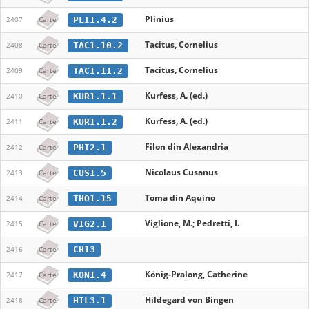
Plinius
PLI1.4.2
2407
Carte
Tacitus, Cornelius
TAC1.10.2
2408
Carte
Tacitus, Cornelius
TAC1.11.2
2409
Carte
Kurfess, A. (ed.)
KUR1.1.1
2410
Carte
Kurfess, A. (ed.)
KUR1.1.2
2411
Carte
Filon din Alexandria
PHI2.1
2412
Carte
Nicolaus Cusanus
CUS1.5
2413
Carte
Toma din Aquino
THO1.15
2414
Carte
Viglione, M.; Pedretti, I.
VIG2.1
2415
Carte
CH13
2416
Carte
König-Pralong, Catherine
KON1.4
2417
Carte
Hildegard von Bingen
HIL3.1
2418
Carte