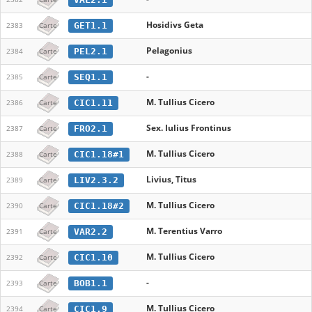
Hosidivs Geta
GET1.1
2383
Carte
Pelagonius
PEL2.1
2384
Carte
-
SEQ1.1
2385
Carte
M. Tullius Cicero
CIC1.11
2386
Carte
Sex. Iulius Frontinus
FRO2.1
2387
Carte
M. Tullius Cicero
CIC1.18#1
2388
Carte
Livius, Titus
LIV2.3.2
2389
Carte
M. Tullius Cicero
CIC1.18#2
2390
Carte
M. Terentius Varro
VAR2.2
2391
Carte
M. Tullius Cicero
CIC1.10
2392
Carte
-
BOB1.1
2393
Carte
M. Tullius Cicero
CIC1.9
2394
Carte