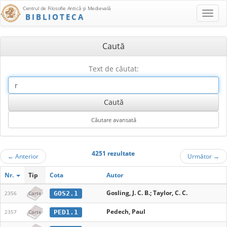
Centrul de Filosofie Antică şi Medievală
BIBLIOTECA
Caută
Text de căutat:
4251 rezultate
←
Anterior
Următor
→
Nr.
Tip
Cota
Autor
Gosling, J. C. B.; Taylor, C. C.
GOS2.1
2356
Carte
Pedech, Paul
PED1.1
2357
Carte