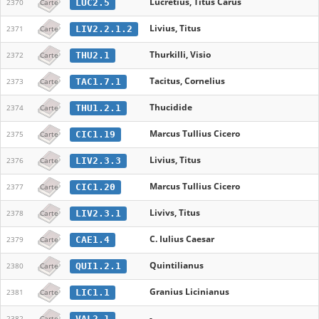
Lucretius, Titus Carus
LUC2.5
2370
Carte
Livius, Titus
LIV2.2.1.2
2371
Carte
Thurkilli, Visio
THU2.1
2372
Carte
Tacitus, Cornelius
TAC1.7.1
2373
Carte
Thucidide
THU1.2.1
2374
Carte
Marcus Tullius Cicero
CIC1.19
2375
Carte
Livius, Titus
LIV2.3.3
2376
Carte
Marcus Tullius Cicero
CIC1.20
2377
Carte
Livivs, Titus
LIV2.3.1
2378
Carte
C. Iulius Caesar
CAE1.4
2379
Carte
Quintilianus
QUI1.2.1
2380
Carte
Granius Licinianus
LIC1.1
2381
Carte
-
VAL2.1
2382
Carte