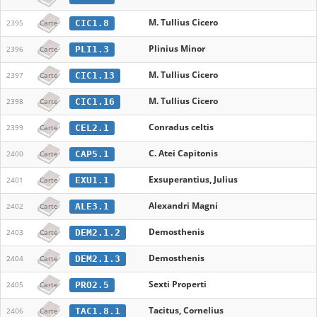
M. Tullius Cicero
CIC1.8
2395
Carte
Plinius Minor
PLI1.3
2396
Carte
M. Tullius Cicero
CIC1.13
2397
Carte
M. Tullius Cicero
CIC1.16
2398
Carte
Conradus celtis
CEL2.1
2399
Carte
C. Atei Capitonis
CAP5.1
2400
Carte
Exsuperantius, Julius
EXU1.1
2401
Carte
Alexandri Magni
ALE3.1
2402
Carte
Demosthenis
DEM2.1.2
2403
Carte
Demosthenis
DEM2.1.3
2404
Carte
Sexti Properti
PRO2.5
2405
Carte
Tacitus, Cornelius
TAC1.8.1
2406
Carte