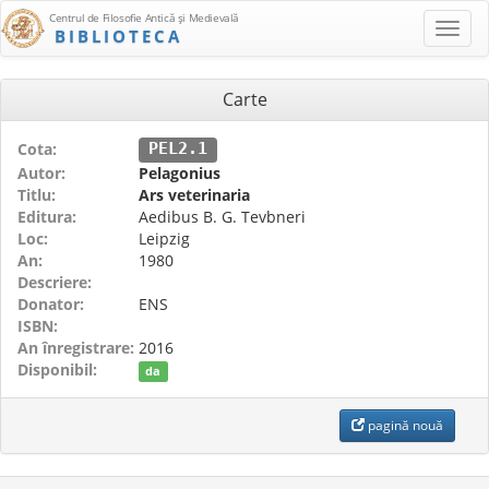
Centrul de Filosofie Antică şi Medievală
BIBLIOTECA
Carte
Cota:
PEL2.1
Autor:
Pelagonius
Titlu:
Ars veterinaria
Editura:
Aedibus B. G. Tevbneri
Loc:
Leipzig
An:
1980
Descriere:
Donator:
ENS
ISBN:
An înregistrare:
2016
Disponibil:
da
pagină nouă