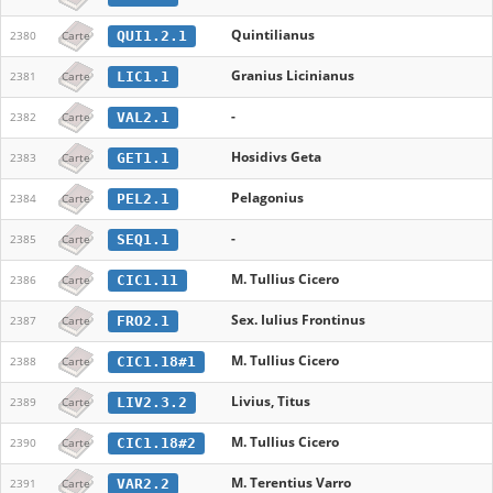
Quintilianus
QUI1.2.1
2380
Carte
Granius Licinianus
LIC1.1
2381
Carte
-
VAL2.1
2382
Carte
Hosidivs Geta
GET1.1
2383
Carte
Pelagonius
PEL2.1
2384
Carte
-
SEQ1.1
2385
Carte
M. Tullius Cicero
CIC1.11
2386
Carte
Sex. Iulius Frontinus
FRO2.1
2387
Carte
M. Tullius Cicero
CIC1.18#1
2388
Carte
Livius, Titus
LIV2.3.2
2389
Carte
M. Tullius Cicero
CIC1.18#2
2390
Carte
M. Terentius Varro
VAR2.2
2391
Carte