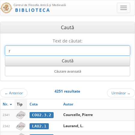
Centrul de Filosofie Antică şi Medievală
BIBLIOTECA
Caută
Text de căutat:
4251 rezultate
←
Anterior
Următor
→
Nr.
Tip
Cota
Autor
Courcelle, Pierre
COU2.3.2
2341
Carte
Laurand, L.
LAU2.1
2342
Carte