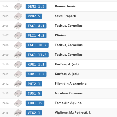
Demosthenis
DEM2.1.3
2404
Carte
Sexti Properti
PRO2.5
2405
Carte
Tacitus, Cornelius
TAC1.8.1
2406
Carte
Plinius
PLI1.4.2
2407
Carte
Tacitus, Cornelius
TAC1.10.2
2408
Carte
Tacitus, Cornelius
TAC1.11.2
2409
Carte
Kurfess, A. (ed.)
KUR1.1.1
2410
Carte
Kurfess, A. (ed.)
KUR1.1.2
2411
Carte
Filon din Alexandria
PHI2.1
2412
Carte
Nicolaus Cusanus
CUS1.5
2413
Carte
Toma din Aquino
THO1.15
2414
Carte
Viglione, M.; Pedretti, I.
VIG2.1
2415
Carte