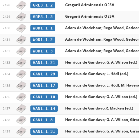
Gregorii Ariminensis OESA
GRE3.1.2
2428
Carte
Gregorii Ariminensis OESA
GRE3.1.3
2429
Carte
Adam de Wodeham; Rega Wood, Gedeon 
WOD1.1.1
2430
Carte
Adam de Wodeham; Rega Wood, Gedeon 
WOD1.1.2
2431
Carte
Adam de Wodeham; Rega Wood, Gedeon 
WOD1.1.3
2432
Carte
Henricus de Gandavo; G. A. Wilson (ed.)
GAN1.1.21
2433
Carte
Henricus de Gandavo; L. Hödl (ed.)
GAN1.1.29
2434
Carte
Henricus de Gandavo; L. Hödl, M. Haveral
GAN1.1.17
2435
Carte
Henricus de Gandavo; G. A. Wilson (ed.)
GAN1.1.10
2436
Carte
Henricus de Gandavo;R. Macken (ed.)
GAN1.1.14
2437
Carte
Henricus de Gandavo; G. A. Wilson, Girard
GAN1.1.8
2438
Carte
Henricus de Gandavo; G. A. Wilson, Girard
GAN1.1.31
2439
Carte