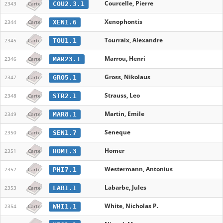
Courcelle, Pierre
COU2.3.1
2343
Carte
Xenophontis
XEN1.6
2344
Carte
Tourraix, Alexandre
TOU1.1
2345
Carte
Marrou, Henri
MAR23.1
2346
Carte
Gross, Nikolaus
GRO5.1
2347
Carte
Strauss, Leo
STR2.1
2348
Carte
Martin, Emile
MAR8.1
2349
Carte
Seneque
SEN1.7
2350
Carte
Homer
HOM1.3
2351
Carte
Westermann, Antonius
PHI7.1
2352
Carte
Labarbe, Jules
LAB1.1
2353
Carte
White, Nicholas P.
WHI1.1
2354
Carte