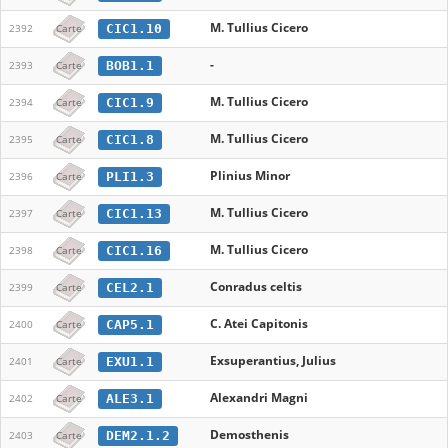
M. Tullius Cicero
CIC1.10
2392
Carte
-
BOB1.1
2393
Carte
M. Tullius Cicero
CIC1.9
2394
Carte
M. Tullius Cicero
CIC1.8
2395
Carte
Plinius Minor
PLI1.3
2396
Carte
M. Tullius Cicero
CIC1.13
2397
Carte
M. Tullius Cicero
CIC1.16
2398
Carte
Conradus celtis
CEL2.1
2399
Carte
C. Atei Capitonis
CAP5.1
2400
Carte
Exsuperantius, Julius
EXU1.1
2401
Carte
Alexandri Magni
ALE3.1
2402
Carte
Demosthenis
DEM2.1.2
2403
Carte