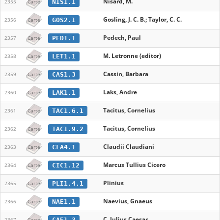
Nisard, M.
NIS1.1
2355
Carte
Gosling, J. C. B.; Taylor, C. C.
GOS2.1
2356
Carte
Pedech, Paul
PED1.1
2357
Carte
M. Letronne (editor)
LET1.1
2358
Carte
Cassin, Barbara
CAS1.3
2359
Carte
Laks, Andre
LAK1.1
2360
Carte
Tacitus, Cornelius
TAC1.6.1
2361
Carte
Tacitus, Cornelius
TAC1.9.2
2362
Carte
Claudii Claudiani
CLA4.1
2363
Carte
Marcus Tullius Cicero
CIC1.12
2364
Carte
Plinius
PLI1.4.1
2365
Carte
Naevius, Gnaeus
NAE1.1
2366
Carte
C. Iulius Caesar
CAE1.3
2367
Carte