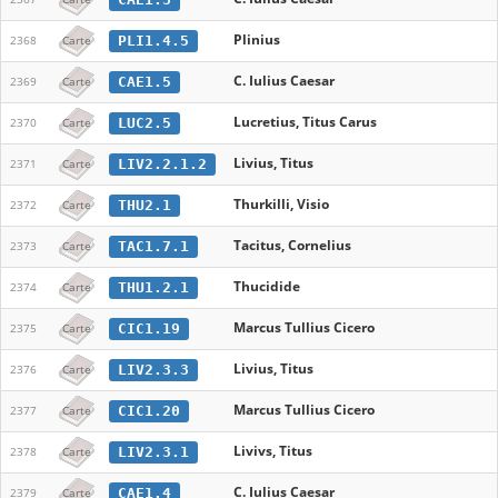
Plinius
PLI1.4.5
2368
Carte
C. Iulius Caesar
CAE1.5
2369
Carte
Lucretius, Titus Carus
LUC2.5
2370
Carte
Livius, Titus
LIV2.2.1.2
2371
Carte
Thurkilli, Visio
THU2.1
2372
Carte
Tacitus, Cornelius
TAC1.7.1
2373
Carte
Thucidide
THU1.2.1
2374
Carte
Marcus Tullius Cicero
CIC1.19
2375
Carte
Livius, Titus
LIV2.3.3
2376
Carte
Marcus Tullius Cicero
CIC1.20
2377
Carte
Livivs, Titus
LIV2.3.1
2378
Carte
C. Iulius Caesar
CAE1.4
2379
Carte