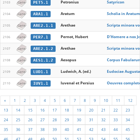
Petronius
Satyricon
PET5.1
2103
Carte
Aratum
Scholia in Aratum
ARA1.1
2104
Carte
Arethae
Scripta minora vo
ARE2.1.1
2105
Carte
Pernot, Hubert
D'Homere a nos Jou
PER7.1
2106
Carte
Arethae
Scripta minora vo
ARE2.1.2
2107
Carte
Aesopus
Corpus Fabularum
AES1.1.2
2108
Carte
Ludwich, A. (ed.)
Eudociae Augustae
LUD1.1
2109
Carte
Iuvenal et Persius
Oeuvres completes
IUV1.1
2110
Carte
«
1
2
3
4
5
6
7
8
9
10
11
12
13
14
15
16
17
18
19
20
21
22
23
24
25
26
27
28
29
30
31
32
33
34
35
36
37
38
39
40
41
42
43
44
45
46
47
48
49
50
51
52
53
54
55
56