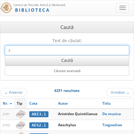
Centrul de Filosofie Antică şi Medievală
BIBLIOTECA
Caută
Text de căutat:
4251 rezultate
←
Anterior
Următor
→
Nr.
Tip
Cota
Autor
Titlu
Aristides Quintilianus
De musica
ARI3.1
2101
Carte
Aeschylus
Tragoediae
AES2.1
2102
Carte