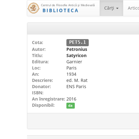
Centrul de Filosofie Antică şi Medievală
Cărţi
Artic
BIBLIOTECA
Cota:
PET5.1
Autor:
Petronius
Titlu:
Satyricon
Editura:
Garnier
Loc:
Paris
An:
1934
Descriere:
ed. M. Rat
Donator:
ENS Paris
ISBN:
An înregistrare:
2016
Disponibil:
da