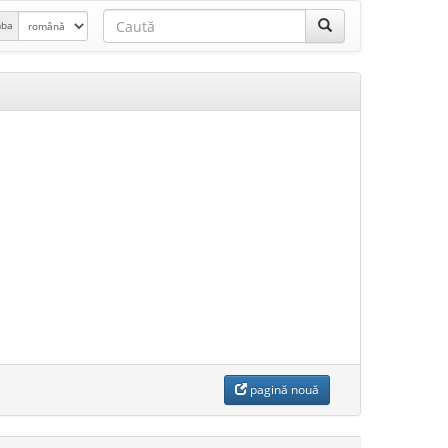
mba
pagină nouă