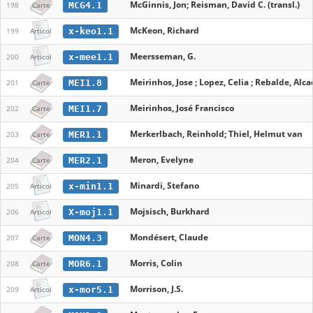
McGinnis, Jon; Reisman, David C. (transl.)
MCG4.1
198
Carte
McKeon, Richard
x-keo1.1
199
Articol
Meersseman, G.
x-mee1.1
200
Articol
Meirinhos, Jose ; Lopez, Celia ; Rebalde, Alca
MEI1.8
201
Carte
Meirinhos, José Francisco
MEI1.7
202
Carte
Merkerlbach, Reinhold; Thiel, Helmut van
MER1.1
203
Carte
Meron, Evelyne
MER2.1
204
Carte
Minardi, Stefano
x-min1.1
205
Articol
Mojsisch, Burkhard
X-moj1.1
206
Articol
Mondésert, Claude
MON4.3
207
Carte
Morris, Colin
MOR6.1
208
Carte
Morrison, J.S.
x-mor5.1
209
Articol