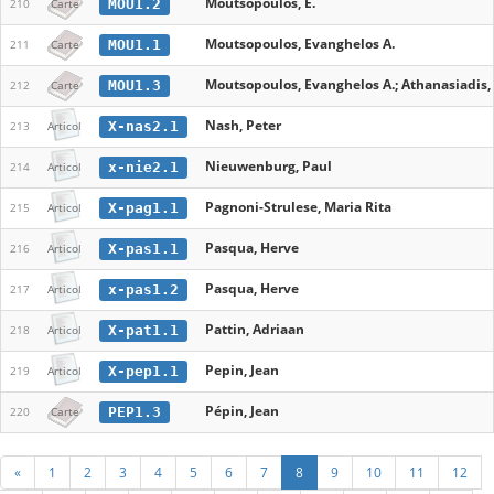
Moutsopoulos, E.
MOU1.2
210
Carte
Moutsopoulos, Evanghelos A.
MOU1.1
211
Carte
Moutsopoulos, Evanghelos A.; Athanasiadis, T
MOU1.3
212
Carte
Nash, Peter
X-nas2.1
213
Articol
Nieuwenburg, Paul
x-nie2.1
214
Articol
Pagnoni-Strulese, Maria Rita
X-pag1.1
215
Articol
Pasqua, Herve
X-pas1.1
216
Articol
Pasqua, Herve
x-pas1.2
217
Articol
Pattin, Adriaan
X-pat1.1
218
Articol
Pepin, Jean
X-pep1.1
219
Articol
Pépin, Jean
PEP1.3
220
Carte
«
1
2
3
4
5
6
7
8
9
10
11
12