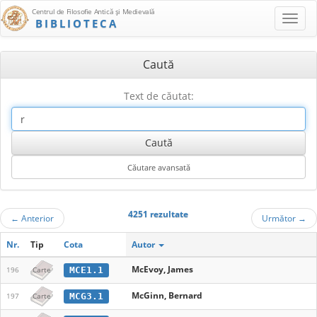
Centrul de Filosofie Antică şi Medievală
BIBLIOTECA
Caută
Text de căutat:
4251 rezultate
←
Anterior
Următor
→
Nr.
Tip
Cota
Autor
McEvoy, James
MCE1.1
196
Carte
McGinn, Bernard
MCG3.1
197
Carte