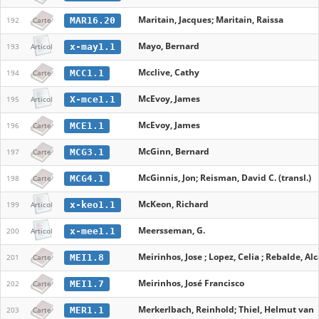
Maritain, Jacques; Maritain, Raissa
MAR16.20
192
Carte
Mayo, Bernard
x-may1.1
193
Articol
Mcclive, Cathy
MCC1.1
194
Carte
McEvoy, James
X-mce1.1
195
Articol
McEvoy, James
MCE1.1
196
Carte
McGinn, Bernard
MCG3.1
197
Carte
McGinnis, Jon; Reisman, David C. (transl.)
MCG4.1
198
Carte
McKeon, Richard
x-keo1.1
199
Articol
Meersseman, G.
x-mee1.1
200
Articol
Meirinhos, Jose ; Lopez, Celia ; Rebalde, Alc
MEI1.8
201
Carte
Meirinhos, José Francisco
MEI1.7
202
Carte
Merkerlbach, Reinhold; Thiel, Helmut van
MER1.1
203
Carte