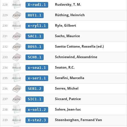
Rudavsky, T. M.
X-rud1.1
228
Articol
Rüthing, Heinrich
RUT1.1
229
Carte
Ryle, Gilbert
x-ryl1.1
230
Articol
Sachs, Maurice
SAC1.1
231
Carte
Saetta Cottone, Rossella (ed.)
ROS5.1
232
Carte
Schniewind, Alexandrine
SCH8.1
233
Carte
Seaton, R.C.
x-sea1.1
234
Articol
Serafini, Marcella
x-ser1.1
235
Articol
Serres, Michel
SER1.2
236
Carte
Siccard, Patrice
SIC1.1
237
Carte
Solere, Jean-luc
x-sol1.2
238
Articol
Steenberghen, Fernand Van
X-ste2.3
239
Articol