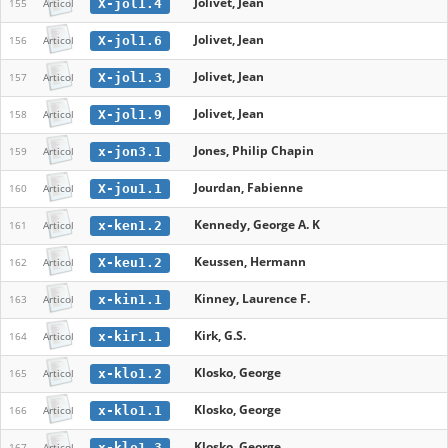
Jolivet, Jean
X-jol1.4
155
Articol
Jolivet, Jean
X-jol1.6
156
Articol
Jolivet, Jean
X-jol1.3
157
Articol
Jolivet, Jean
X-jol1.9
158
Articol
Jones, Philip Chapin
x-jon3.1
159
Articol
Jourdan, Fabienne
X-jou1.1
160
Articol
Kennedy, George A. K
x-ken1.2
161
Articol
Keussen, Hermann
X-keu1.2
162
Articol
Kinney, Laurence F.
x-kin1.1
163
Articol
Kirk, G.S.
x-kir1.1
164
Articol
Klosko, George
x-klo1.2
165
Articol
Klosko, George
x-klo1.1
166
Articol
Klosko, George
x-klo1.3
167
Articol