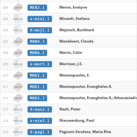
Meron, Evelyne
MER2.1
204
Carte
Minardi, Stefano
x-min1.1
205
Articol
Mojsisch, Burkhard
X-moj1.1
206
Articol
Mondésert, Claude
MON4.3
207
Carte
Morris, Colin
MOR6.1
208
Carte
Morrison, J.S.
x-mor5.1
209
Articol
Moutsopoulos, E.
MOU1.2
210
Carte
Moutsopoulos, Evanghelos A.
MOU1.1
211
Carte
Moutsopoulos, Evanghelos A.; Athanasiadis, 
MOU1.3
212
Carte
Nash, Peter
X-nas2.1
213
Articol
Nieuwenburg, Paul
x-nie2.1
214
Articol
Pagnoni-Strulese, Maria Rita
X-pag1.1
215
Articol