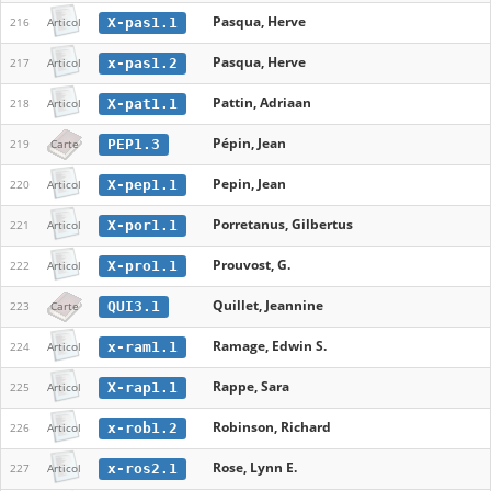
Pasqua, Herve
X-pas1.1
216
Articol
Pasqua, Herve
x-pas1.2
217
Articol
Pattin, Adriaan
X-pat1.1
218
Articol
Pépin, Jean
PEP1.3
219
Carte
Pepin, Jean
X-pep1.1
220
Articol
Porretanus, Gilbertus
X-por1.1
221
Articol
Prouvost, G.
X-pro1.1
222
Articol
Quillet, Jeannine
QUI3.1
223
Carte
Ramage, Edwin S.
x-ram1.1
224
Articol
Rappe, Sara
X-rap1.1
225
Articol
Robinson, Richard
x-rob1.2
226
Articol
Rose, Lynn E.
x-ros2.1
227
Articol