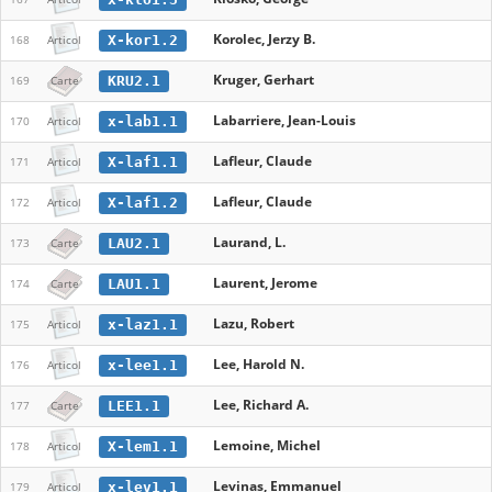
Korolec, Jerzy B.
X-kor1.2
168
Articol
Kruger, Gerhart
KRU2.1
169
Carte
Labarriere, Jean-Louis
x-lab1.1
170
Articol
Lafleur, Claude
X-laf1.1
171
Articol
Lafleur, Claude
X-laf1.2
172
Articol
Laurand, L.
LAU2.1
173
Carte
Laurent, Jerome
LAU1.1
174
Carte
Lazu, Robert
x-laz1.1
175
Articol
Lee, Harold N.
x-lee1.1
176
Articol
Lee, Richard A.
LEE1.1
177
Carte
Lemoine, Michel
X-lem1.1
178
Articol
Levinas, Emmanuel
x-lev1.1
179
Articol