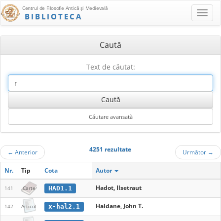
Centrul de Filosofie Antică şi Medievală
BIBLIOTECA
Caută
Text de căutat:
4251 rezultate
←
Anterior
Următor
→
Nr.
Tip
Cota
Autor
Hadot, Ilsetraut
HAD1.1
141
Carte
Haldane, John T.
x-hal2.1
142
Articol