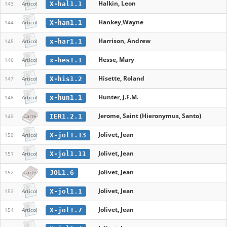
Halkin, Leon
X-hal1.1
143
Articol
Hankey,Wayne
X-han1.1
144
Articol
Harrison, Andrew
x-har1.1
145
Articol
Hesse, Mary
x-hes1.1
146
Articol
Hisette, Roland
X-his1.2
147
Articol
Hunter, J.F.M.
x-hun1.1
148
Articol
Jerome, Saint (Hieronymus, Santo)
IER1.2.1
149
Carte
Jolivet, Jean
X-jol1.13
150
Articol
Jolivet, Jean
X-jol1.11
151
Articol
Jolivet, Jean
JOL1.6
152
Carte
Jolivet, Jean
X-jol1.1
153
Articol
Jolivet, Jean
X-jol1.7
154
Articol