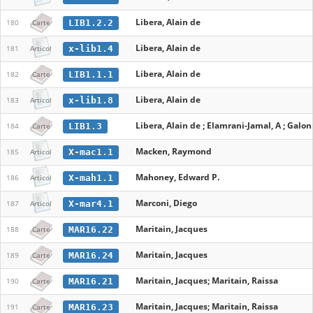
Libera, Alain de
LIB1.2.2
180
Carte
Libera, Alain de
x-lib1.4
181
Articol
Libera, Alain de
LIB1.1.1
182
Carte
Libera, Alain de
x-lib1.8
183
Articol
Libera, Alain de ; Elamrani-Jamal, A ; Galon
LIB1.3
184
Carte
Macken, Raymond
X-mac1.1
185
Articol
Mahoney, Edward P.
X-mah1.1
186
Articol
Marconi, Diego
X-mar4.1
187
Articol
Maritain, Jacques
MAR16.22
188
Carte
Maritain, Jacques
MAR16.24
189
Carte
Maritain, Jacques; Maritain, Raissa
MAR16.21
190
Carte
Maritain, Jacques; Maritain, Raissa
MAR16.23
191
Carte