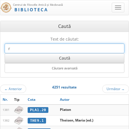
Centrul de Filosofie Antică şi Medievală
BIBLIOTECA
Caută
Text de căutat:
4251 rezultate
←
Anterior
Următor
→
Nr.
Tip
Cota
Autor
Platon
PLA1.20
1381
Carte
Theisen, Maria (ed.)
THE9.1
1382
Carte