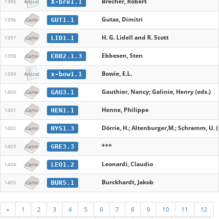
Brecher, Robert
X-bre1.1
1395
Articol
Gutas, Dimitri
GUT1.1
1396
Carte
H. G. Lidell and R. Scott
LID1.1
1397
Carte
Ebbesen, Sten
EBB2.1.3
1398
Carte
Bowie, E.L.
x-bow1.1
1399
Articol
Gauthier, Nancy; Galinie, Henry (eds.)
GAU3.1
1400
Carte
Henne, Philippe
HEN1.1
1401
Carte
Dörrie, H.; Altenburger,M.; Schramm, U. (
NYS1.3
1402
Carte
***
GRE3.3
1403
Carte
Leonardi, Claudio
LEO1.2
1404
Carte
Burckhardt, Jakob
BUR5.1
1405
Carte
«
1
2
3
4
5
6
7
8
9
10
11
12