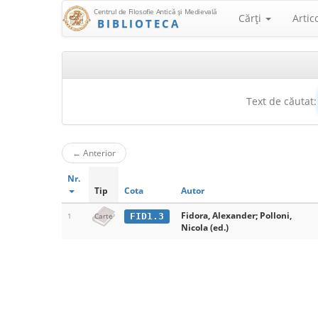
Centrul de Filosofie Antică şi Medievală
Cărţi
Artic
BIBLIOTECA
Text de căutat:
←
Anterior
Nr.
Tip
Cota
Autor
Fidora, Alexander; Polloni,
FID1.3
1
Carte
Nicola (ed.)