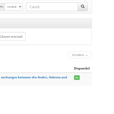
mba
Următor
→
Disponibil
cal exchanges between the Arabic, Hebrew and
da