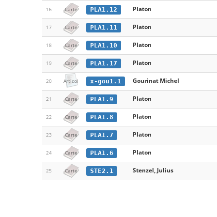
Platon
PLA1.12
16
Carte
Platon
PLA1.11
17
Carte
Platon
PLA1.10
18
Carte
Platon
PLA1.17
19
Carte
Gourinat Michel
x-gou1.1
20
Articol
Platon
PLA1.9
21
Carte
Platon
PLA1.8
22
Carte
Platon
PLA1.7
23
Carte
Platon
PLA1.6
24
Carte
Stenzel, Julius
STE2.1
25
Carte