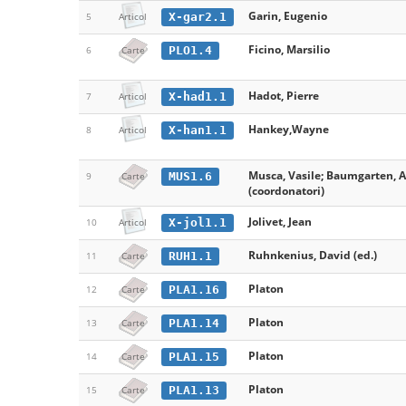
Garin, Eugenio
X-gar2.1
5
Articol
Ficino, Marsilio
PLO1.4
6
Carte
Hadot, Pierre
X-had1.1
7
Articol
Hankey,Wayne
X-han1.1
8
Articol
Musca, Vasile; Baumgarten, 
MUS1.6
9
Carte
(coordonatori)
Jolivet, Jean
X-jol1.1
10
Articol
Ruhnkenius, David (ed.)
RUH1.1
11
Carte
Platon
PLA1.16
12
Carte
Platon
PLA1.14
13
Carte
Platon
PLA1.15
14
Carte
Platon
PLA1.13
15
Carte