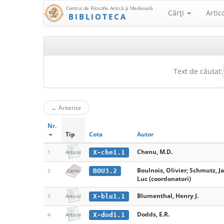
Centrul de Filosofie Antică şi Medievală
Cărţi
Artic
BIBLIOTECA
Text de căutat:
←
Anterior
Nr.
Tip
Cota
Autor
Chenu, M.D.
X-che1.1
1
Articol
Boulnois, Olivier; Schmutz, Ja
BOU3.2
2
Carte
Luc (coordonatori)
Blumenthal, Henry J.
X-blu1.1
3
Articol
Dodds, E.R.
X-dod1.1
4
Articol