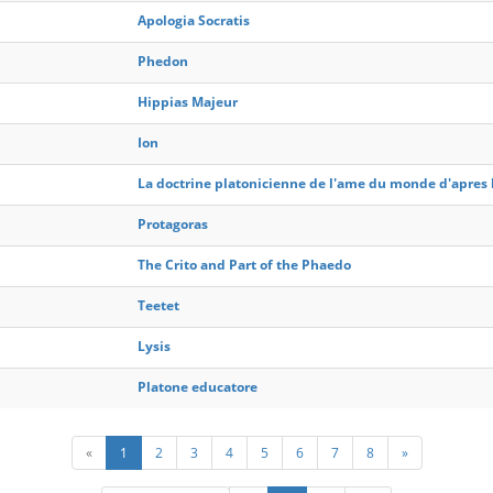
Apologia Socratis
Phedon
Hippias Majeur
Ion
La doctrine platonicienne de l'ame du monde d'apres l
Protagoras
The Crito and Part of the Phaedo
Teetet
Lysis
Platone educatore
«
1
2
3
4
5
6
7
8
»