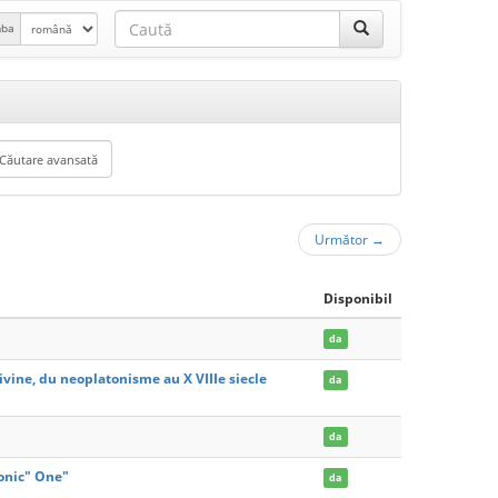
mba
Următor
→
Disponibil
da
ivine, du neoplatonisme au X VIIIe siecle
da
da
tonic" One"
da