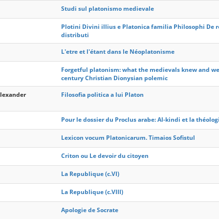
Studi sul platonismo medievale
Plotini Divini illius e Platonica familia Philosophi De 
distributi
L'etre et l'étant dans le Néoplatonisme
Forgetful platonism: what the medievals knew and we 
century Christian Dionysian polemic
Alexander
Filosofia politica a lui Platon
Pour le dossier du Proclus arabe: Al-kindi et la théolo
Lexicon vocum Platonicarum. Timaios Sofistul
Criton ou Le devoir du citoyen
La Republique (c.VI)
La Republique (c.VIII)
Apologie de Socrate