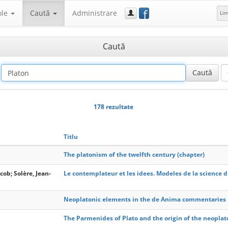
f
ole
Caută
Administrare
Li
Caută
178 rezultate
Titlu
The platonism of the twelfth century (chapter)
cob; Solère, Jean-
Le contemplateur et les idees. Modeles de la science d
Neoplatonic elements in the de Anima commentaries
The Parmenides of Plato and the origin of the neopla