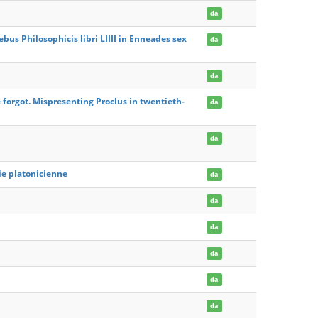
da
rebus Philosophicis libri LIIII in Enneades sex
da
da
forgot. Mispresenting Proclus in twentieth-
da
da
gie platonicienne
da
da
da
da
da
da