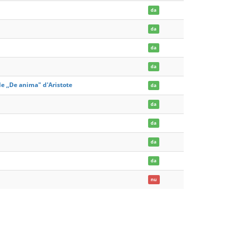
da
da
da
da
e ,,De anima" d'Aristote
da
da
da
da
da
nu