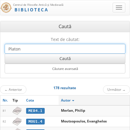
Centrul de Filosofie Antică şi Medievală
BIBLIOTECA
Caută
Text de căutat:
178 rezultate
←
Anterior
Următor
→
Nr.
Tip
Cota
Autor
Merlan, Philip
MER4.1
81
Carte
Moutsopoulos, Evanghelos
MOU1.4
82
Carte