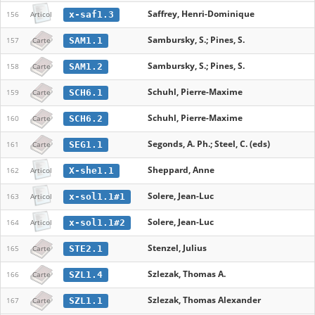
Saffrey, Henri-Dominique
x-saf1.3
156
Articol
Sambursky, S.; Pines, S.
SAM1.1
157
Carte
Sambursky, S.; Pines, S.
SAM1.2
158
Carte
Schuhl, Pierre-Maxime
SCH6.1
159
Carte
Schuhl, Pierre-Maxime
SCH6.2
160
Carte
Segonds, A. Ph.; Steel, C. (eds)
SEG1.1
161
Carte
Sheppard, Anne
X-she1.1
162
Articol
Solere, Jean-Luc
x-sol1.1#1
163
Articol
Solere, Jean-Luc
x-sol1.1#2
164
Articol
Stenzel, Julius
STE2.1
165
Carte
Szlezak, Thomas A.
SZL1.4
166
Carte
Szlezak, Thomas Alexander
SZL1.1
167
Carte