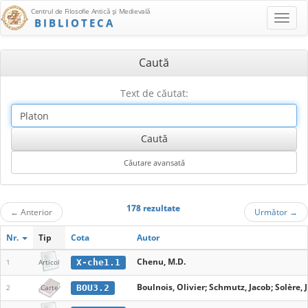
Centrul de Filosofie Antică şi Medievală
BIBLIOTECA
Caută
Text de căutat:
178 rezultate
←
Anterior
Următor
→
Nr.
Tip
Cota
Autor
Chenu, M.D.
X-che1.1
1
Articol
Boulnois, Olivier; Schmutz, Jacob; Solère, 
BOU3.2
2
Carte