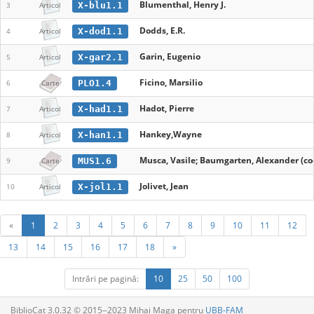
Blumenthal, Henry J.
X-blu1.1
3
Articol
Dodds, E.R.
X-dod1.1
4
Articol
Garin, Eugenio
X-gar2.1
5
Articol
Ficino, Marsilio
PLO1.4
6
Carte
Hadot, Pierre
X-had1.1
7
Articol
Hankey,Wayne
X-han1.1
8
Articol
Musca, Vasile; Baumgarten, Alexander (co
MUS1.6
9
Carte
Jolivet, Jean
X-jol1.1
10
Articol
«
1
2
3
4
5
6
7
8
9
10
11
12
13
14
15
16
17
18
»
Intrări pe pagină:
10
25
50
100
BiblioCat 3.0.32 © 2015‒2023 Mihai Maga pentru
UBB-FAM