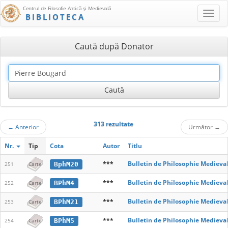
Centrul de Filosofie Antică şi Medievală
BIBLIOTECA
Caută după Donator
313 rezultate
←
Anterior
Următor
→
Nr.
Tip
Cota
Autor
Titlu
***
Bulletin de Philosophie Medieva
BphM20
251
Carte
***
Bulletin de Philosophie Medieva
BPhM4
252
Carte
***
Bulletin de Philosophie Medieva
BPhM21
253
Carte
***
Bulletin de Philosophie Medieva
BPhM5
254
Carte