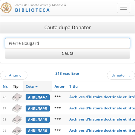
Centrul de Filosofie Antică şi Medievală
BIBLIOTECA
Caută după Donator
313 rezultate
←
Anterior
Următor
→
Nr.
Tip
Cota
Autor
Titlu
***
Archives d'histoire doctrinale et lit
AHDLMA47
26
Carte
***
Archives d'histoire doctrinale et lit
AHDLMA48
27
Carte
***
Archives d'histoire doctrinale et lit
AHDLMA49
28
Carte
***
Archives d'histoire doctrinale et lit
AHDLMA50
29
Carte