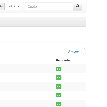
mba
Următor
→
Disponibil
da
da
da
da
da