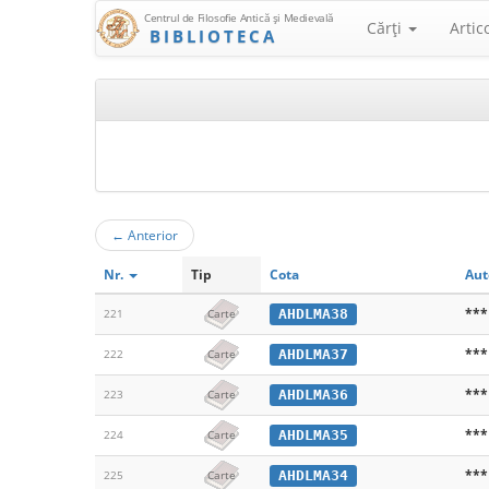
Centrul de Filosofie Antică şi Medievală
Cărţi
Artic
BIBLIOTECA
←
Anterior
Nr.
Tip
Cota
Aut
***
AHDLMA38
221
Carte
***
AHDLMA37
222
Carte
***
AHDLMA36
223
Carte
***
AHDLMA35
224
Carte
***
AHDLMA34
225
Carte