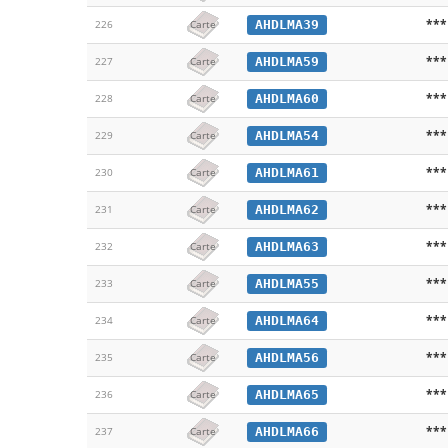
***
AHDLMA39
226
Carte
***
AHDLMA59
227
Carte
***
AHDLMA60
228
Carte
***
AHDLMA54
229
Carte
***
AHDLMA61
230
Carte
***
AHDLMA62
231
Carte
***
AHDLMA63
232
Carte
***
AHDLMA55
233
Carte
***
AHDLMA64
234
Carte
***
AHDLMA56
235
Carte
***
AHDLMA65
236
Carte
***
AHDLMA66
237
Carte