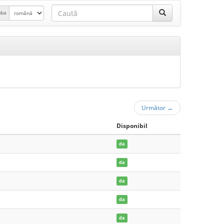
mba
Următor
→
Disponibil
da
da
da
da
da