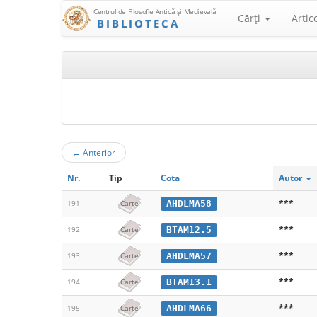
Centrul de Filosofie Antică şi Medievală
Cărţi
Artic
BIBLIOTECA
←
Anterior
Nr.
Tip
Cota
Autor
***
AHDLMA58
191
Carte
***
BTAM12.5
192
Carte
***
AHDLMA57
193
Carte
***
BTAM13.1
194
Carte
***
AHDLMA66
195
Carte