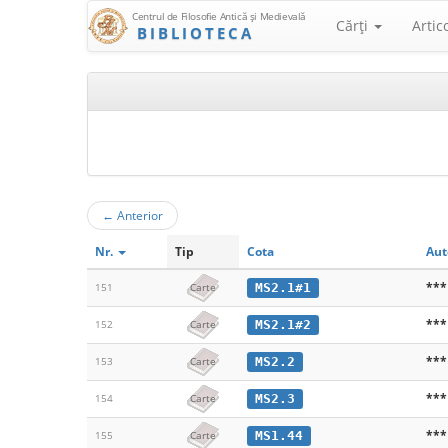
Centrul de Filosofie Antică şi Medievală
Cărţi
Artic
BIBLIOTECA
←
Anterior
Nr.
Tip
Cota
Aut
***
MS2.1#1
151
Carte
***
MS2.1#2
152
Carte
***
MS2.2
153
Carte
***
MS2.3
154
Carte
***
MS1.44
155
Carte