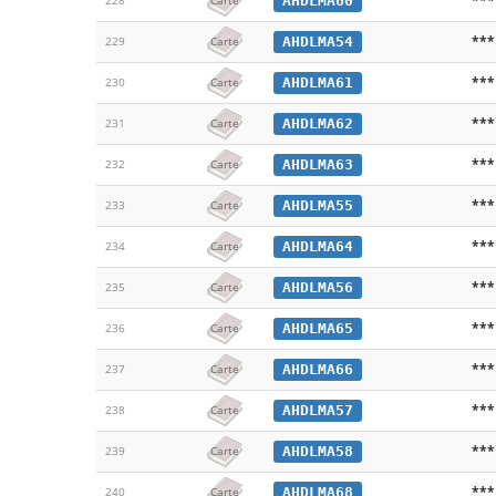
AHDLMA60
228
Carte
***
AHDLMA54
229
Carte
***
AHDLMA61
230
Carte
***
AHDLMA62
231
Carte
***
AHDLMA63
232
Carte
***
AHDLMA55
233
Carte
***
AHDLMA64
234
Carte
***
AHDLMA56
235
Carte
***
AHDLMA65
236
Carte
***
AHDLMA66
237
Carte
***
AHDLMA57
238
Carte
***
AHDLMA58
239
Carte
***
AHDLMA68
240
Carte