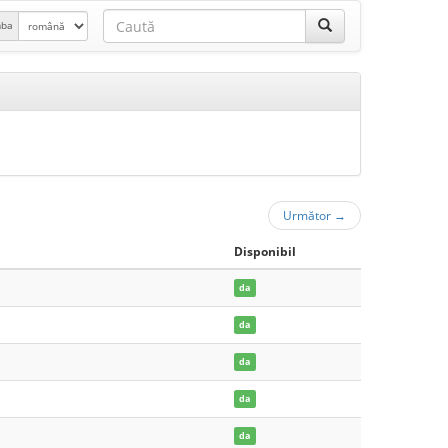
mba
Următor
→
Disponibil
da
da
da
da
da