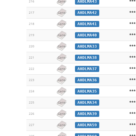
***
AHDLMA43
216
Carte
***
AHDLMA42
217
Carte
***
AHDLMA41
218
Carte
***
AHDLMA40
219
Carte
***
AHDLMA33
220
Carte
***
AHDLMA38
221
Carte
***
AHDLMA37
222
Carte
***
AHDLMA36
223
Carte
***
AHDLMA35
224
Carte
***
AHDLMA34
225
Carte
***
AHDLMA39
226
Carte
***
AHDLMA59
227
Carte
***