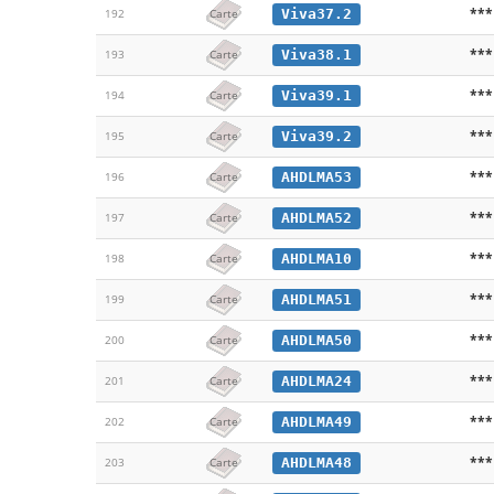
***
Viva37.2
192
Carte
***
Viva38.1
193
Carte
***
Viva39.1
194
Carte
***
Viva39.2
195
Carte
***
AHDLMA53
196
Carte
***
AHDLMA52
197
Carte
***
AHDLMA10
198
Carte
***
AHDLMA51
199
Carte
***
AHDLMA50
200
Carte
***
AHDLMA24
201
Carte
***
AHDLMA49
202
Carte
***
AHDLMA48
203
Carte