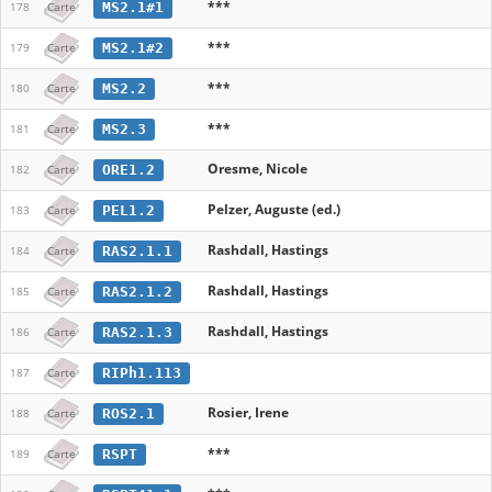
***
MS2.1#1
178
Carte
***
MS2.1#2
179
Carte
***
MS2.2
180
Carte
***
MS2.3
181
Carte
Oresme, Nicole
ORE1.2
182
Carte
Pelzer, Auguste (ed.)
PEL1.2
183
Carte
Rashdall, Hastings
RAS2.1.1
184
Carte
Rashdall, Hastings
RAS2.1.2
185
Carte
Rashdall, Hastings
RAS2.1.3
186
Carte
RIPh1.113
187
Carte
Rosier, Irene
ROS2.1
188
Carte
***
RSPT
189
Carte