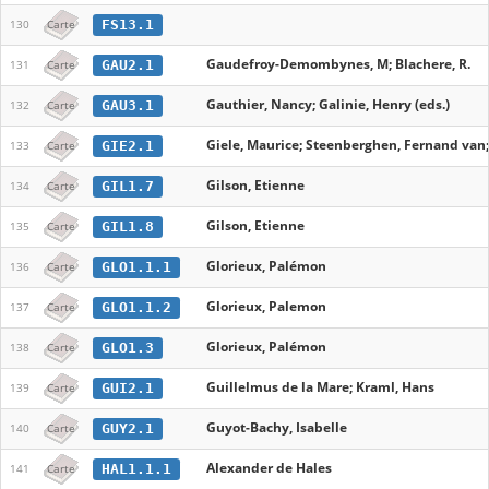
FS13.1
130
Carte
Gaudefroy-Demombynes, M; Blachere, R.
GAU2.1
131
Carte
Gauthier, Nancy; Galinie, Henry (eds.)
GAU3.1
132
Carte
Giele, Maurice; Steenberghen, Fernand van;
GIE2.1
133
Carte
Gilson, Etienne
GIL1.7
134
Carte
Gilson, Etienne
GIL1.8
135
Carte
Glorieux, Palémon
GLO1.1.1
136
Carte
Glorieux, Palemon
GLO1.1.2
137
Carte
Glorieux, Palémon
GLO1.3
138
Carte
Guillelmus de la Mare; Kraml, Hans
GUI2.1
139
Carte
Guyot-Bachy, Isabelle
GUY2.1
140
Carte
Alexander de Hales
HAL1.1.1
141
Carte