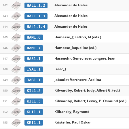
Alexander de Hales
HAL1.1.2
142
Carte
Alexander de Hales
HAL1.1.3
143
Carte
Alexander de Hales
HAL1.1.4
144
Carte
Hamesse, J; Fattori, M (eds.)
HAM1.6
145
Carte
Hamesse, Jaqueline (ed.)
HAM1.7
146
Carte
Hasenohr, Genevieve; Longere, Jean
HAS1.1
147
Carte
Isaac, J.
ISA1.1
148
Carte
Jaboulet-Vercherre, Azelina
JAB1.1
149
Carte
Kilwardby, Robert; Judy, Albert G. (ed.)
KIL1.2
150
Carte
Kilwardby, Robert; Lewry, P. Osmund (ed.)
KIL1.3
151
Carte
Klibansky, Raymond
KLI1.1
152
Carte
Kristeller, Paul Oskar
KRI1.1
153
Carte