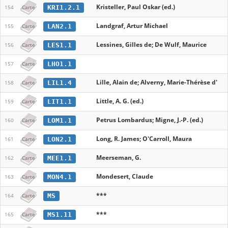
Kristeller, Paul Oskar (ed.)
KRI1.2.1
154
Carte
Landgraf, Artur Michael
LAN2.1
155
Carte
Lessines, Gilles de; De Wulf, Maurice
LES1.1
156
Carte
LHO1.1
157
Carte
Lille, Alain de; Alverny, Marie-Thérèse d'
LIL1.4
158
Carte
Little, A. G. (ed.)
LIT1.1
159
Carte
Petrus Lombardus; Migne, J.-P. (ed.)
LOM1.1
160
Carte
Long, R. James; O'Carroll, Maura
LON2.1
161
Carte
Meerseman, G.
MEE1.1
162
Carte
Mondesert, Claude
MON4.1
163
Carte
***
MS
164
Carte
***
MS1.11
165
Carte