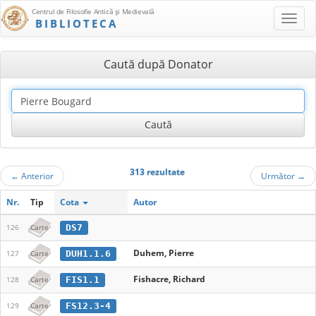
Centrul de Filosofie Antică şi Medievală
BIBLIOTECA
Caută după Donator
313 rezultate
←
Anterior
Următor
→
Nr.
Tip
Cota
Autor
DS7
126
Carte
Duhem, Pierre
DUH1.1.6
127
Carte
Fishacre, Richard
FIS1.1
128
Carte
FS12.3-4
129
Carte