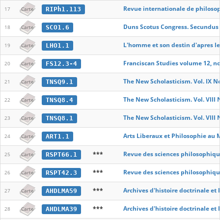
Revue internationale de philoso
RIPh1.113
17
Carte
Duns Scotus Congress. Secundus 
SCO1.6
18
Carte
L'homme et son destin d'apres l
LHO1.1
19
Carte
Franciscan Studies volume 12, no
FS12.3-4
20
Carte
The New Scholasticism. Vol. IX No
TNSQ9.1
21
Carte
The New Scholasticism. Vol. VIII 
TNSQ8.4
22
Carte
The New Scholasticism. Vol. VIII 
TNSQ8.1
23
Carte
Arts Liberaux et Philosophie au
ART1.1
24
Carte
***
Revue des sciences philosophiqu
RSPT66.1
25
Carte
***
Revue des sciences philosophiqu
RSPT42.3
26
Carte
***
Archives d'histoire doctrinale et
AHDLMA59
27
Carte
***
Archives d'histoire doctrinale et
AHDLMA39
28
Carte