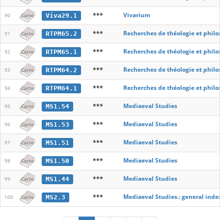
***
Vivarium
Viva29.1
90
Carte
***
Recherches de théologie et phil
RTPM65.2
91
Carte
***
Recherches de théologie et phil
RTPM65.1
92
Carte
***
Recherches de théologie et phil
RTPM64.2
93
Carte
***
Recherches de théologie et phil
RTPM64.1
94
Carte
***
Mediaeval Studies
MS1.54
95
Carte
***
Mediaeval Studies
MS1.53
96
Carte
***
Mediaeval Studies
MS1.51
97
Carte
***
Mediaeval Studies
MS1.50
98
Carte
***
Mediaeval Studies
MS1.44
99
Carte
***
Mediaeval Studies.: general inde
MS2.3
100
Carte