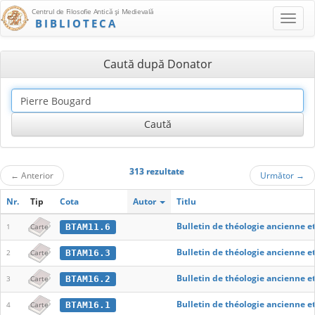
Centrul de Filosofie Antică şi Medievală
BIBLIOTECA
Caută după Donator
313 rezultate
←
Anterior
Următor
→
Nr.
Tip
Cota
Autor
Titlu
Bulletin de théologie ancienne e
BTAM11.6
1
Carte
Bulletin de théologie ancienne e
BTAM16.3
2
Carte
Bulletin de théologie ancienne e
BTAM16.2
3
Carte
Bulletin de théologie ancienne e
BTAM16.1
4
Carte