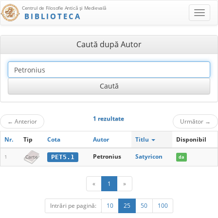
Centrul de Filosofie Antică şi Medievală
BIBLIOTECA
Caută după Autor
1 rezultate
←
Anterior
Următor
→
Nr.
Tip
Cota
Autor
Titlu
Disponibil
Petronius
Satyricon
PET5.1
1
Carte
da
«
1
»
Intrări pe pagină:
10
25
50
100