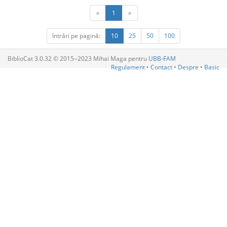
«
1
»
Intrări pe pagină:
10
25
50
100
BiblioCat 3.0.32 © 2015‒2023 Mihai Maga pentru
UBB-FAM
Regulament
•
Contact
•
Despre
•
Basic