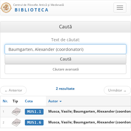
Centrul de Filosofie Antică şi Medievală
BIBLIOTECA
Caută
Text de căutat:
2 rezultate
←
Anterior
Următor
→
Nr.
Tip
Cota
Autor
Musca, Vasile; Baumgarten, Alexander (coordon
MUS1.1
1
Carte
Musca, Vasile; Baumgarten, Alexander (coordon
MUS1.6
2
Carte