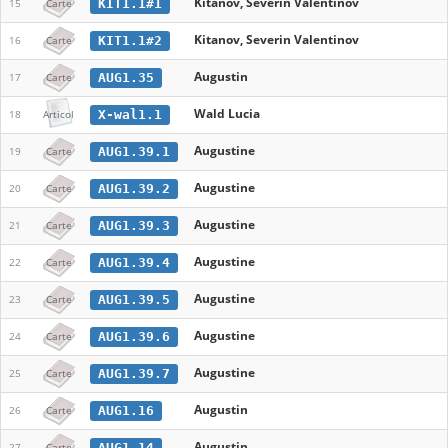
Kitanov, Severin Valentinov
KIT1.1#1
15
Carte
Kitanov, Severin Valentinov
KIT1.1#2
16
Carte
Augustin
AUG1.35
17
Carte
Wald Lucia
X-wal1.1
18
Articol
Augustine
AUG1.39.1
19
Carte
Augustine
AUG1.39.2
20
Carte
Augustine
AUG1.39.3
21
Carte
Augustine
AUG1.39.4
22
Carte
Augustine
AUG1.39.5
23
Carte
Augustine
AUG1.39.6
24
Carte
Augustine
AUG1.39.7
25
Carte
Augustin
AUG1.16
26
Carte
Augustin
AUG1.14
27
Carte