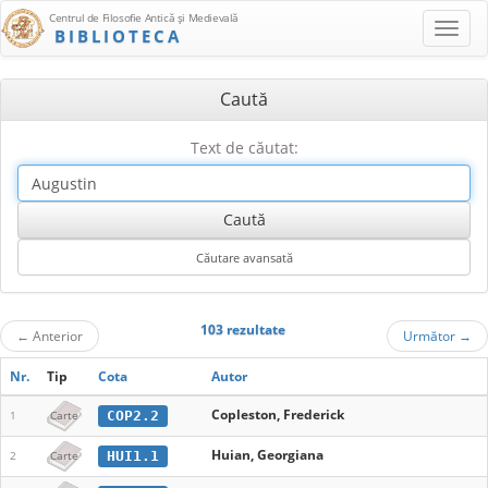
Centrul de Filosofie Antică şi Medievală
BIBLIOTECA
Caută
Text de căutat:
103 rezultate
←
Anterior
Următor
→
Nr.
Tip
Cota
Autor
Copleston, Frederick
COP2.2
1
Carte
Huian, Georgiana
HUI1.1
2
Carte