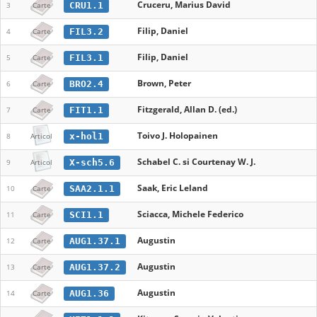
Cruceru, Marius David
CRU1.1
3
Carte
Filip, Daniel
FIL3.2
4
Carte
Filip, Daniel
FIL3.1
5
Carte
Brown, Peter
BRO2.4
6
Carte
Fitzgerald, Allan D. (ed.)
FIT1.1
7
Carte
Toivo J. Holopainen
x-hol1
8
Articol
Schabel C. si Courtenay W. J.
X-sch5.6
9
Articol
Saak, Eric Leland
SAA2.1.1
10
Carte
Sciacca, Michele Federico
SCI1.1
11
Carte
Augustin
AUG1.37.1
12
Carte
Augustin
AUG1.37.2
13
Carte
Augustin
AUG1.36
14
Carte