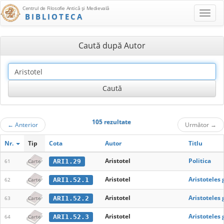
Centrul de Filosofie Antică şi Medievală
BIBLIOTECA
Caută după Autor
105 rezultate
←
Anterior
Următor
→
Nr.
Tip
Cota
Autor
Titlu
Aristotel
Politica
ARI1.29
61
Carte
Aristotel
Aristoteles
ARI1.52.1
62
Carte
Aristotel
Aristoteles
ARI1.52.2
63
Carte
Aristotel
Aristoteles
ARI1.52.3
64
Carte