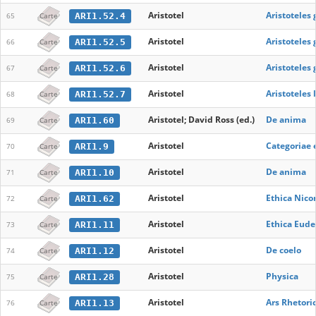
Aristotel
Aristoteles
ARI1.52.4
65
Carte
Aristotel
Aristoteles
ARI1.52.5
66
Carte
Aristotel
Aristoteles
ARI1.52.6
67
Carte
Aristotel
Aristoteles 
ARI1.52.7
68
Carte
Aristotel; David Ross (ed.)
De anima
ARI1.60
69
Carte
Aristotel
Categoriae 
ARI1.9
70
Carte
Aristotel
De anima
ARI1.10
71
Carte
Aristotel
Ethica Nic
ARI1.62
72
Carte
Aristotel
Ethica Eud
ARI1.11
73
Carte
Aristotel
De coelo
ARI1.12
74
Carte
Aristotel
Physica
ARI1.28
75
Carte
Aristotel
Ars Rhetori
ARI1.13
76
Carte