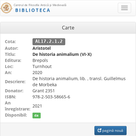
Centrul de Filosofie Antică şi Medievală
BIBLIOTECA
Carte
Cota:
AL17.2.1.2
Autor:
Aristotel
Titlu:
De historia animalium (VI-X)
Editura:
Brepols
Loc:
Turnhout
An:
2020
De historia animalium, lib. , transl. Guillelmus
Descriere:
de Morbeka
Donator:
Grant 2351
ISBN:
978-2-503-58665-6
An
2021
înregistrare:
Disponibil:
da
pagină nouă