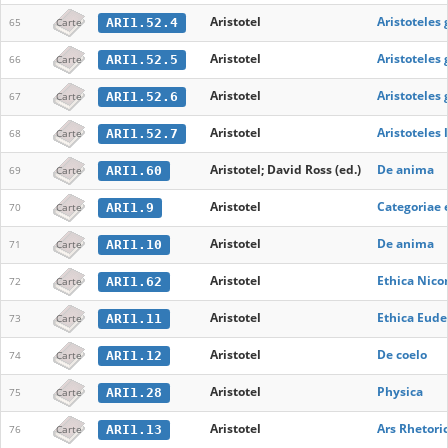
Aristotel
Aristoteles
ARI1.52.4
65
Carte
Aristotel
Aristoteles
ARI1.52.5
66
Carte
Aristotel
Aristoteles
ARI1.52.6
67
Carte
Aristotel
Aristoteles 
ARI1.52.7
68
Carte
Aristotel; David Ross (ed.)
De anima
ARI1.60
69
Carte
Aristotel
Categoriae 
ARI1.9
70
Carte
Aristotel
De anima
ARI1.10
71
Carte
Aristotel
Ethica Nic
ARI1.62
72
Carte
Aristotel
Ethica Eud
ARI1.11
73
Carte
Aristotel
De coelo
ARI1.12
74
Carte
Aristotel
Physica
ARI1.28
75
Carte
Aristotel
Ars Rhetori
ARI1.13
76
Carte