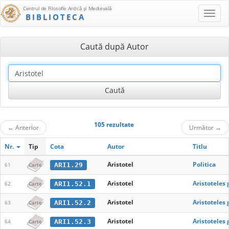
Centrul de Filosofie Antică şi Medievală
BIBLIOTECA
Caută după Autor
105 rezultate
←
Anterior
Următor
→
Nr.
Tip
Cota
Autor
Titlu
Aristotel
Politica
ARI1.29
61
Carte
Aristotel
Aristoteles
ARI1.52.1
62
Carte
Aristotel
Aristoteles
ARI1.52.2
63
Carte
Aristotel
Aristoteles
ARI1.52.3
64
Carte