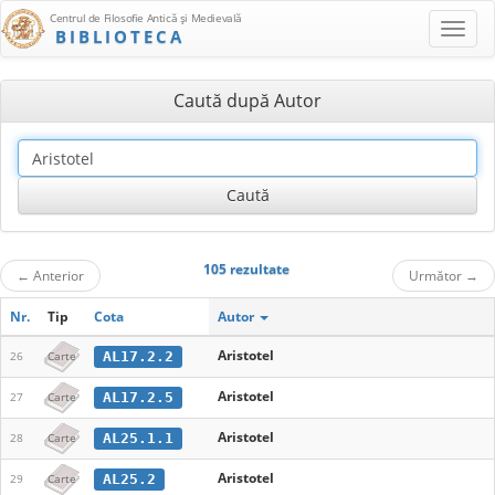
Centrul de Filosofie Antică şi Medievală
BIBLIOTECA
Caută după Autor
105 rezultate
←
Anterior
Următor
→
Nr.
Tip
Cota
Autor
Aristotel
AL17.2.2
26
Carte
Aristotel
AL17.2.5
27
Carte
Aristotel
AL25.1.1
28
Carte
Aristotel
AL25.2
29
Carte