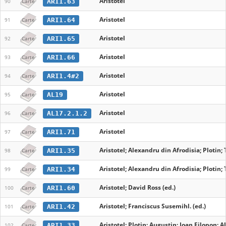
Aristotel
ARI1.63
90
Carte
Aristotel
ARI1.64
91
Carte
Aristotel
ARI1.65
92
Carte
Aristotel
ARI1.66
93
Carte
Aristotel
ARI1.4#2
94
Carte
Aristotel
AL19
95
Carte
Aristotel
AL17.2.1.2
96
Carte
Aristotel
ARI1.71
97
Carte
Aristotel; Alexandru din Afrodisia; Plotin
ARI1.35
98
Carte
Aristotel; Alexandru din Afrodisia; Plotin
ARI1.34
99
Carte
Aristotel; David Ross (ed.)
ARI1.60
100
Carte
Aristotel; Franciscus Susemihl. (ed.)
ARI1.42
101
Carte
Aristotel; Plotin; Augustin; Ioan Filopon; 
ARI1.33
102
Carte