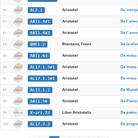
Aristotel
De interp
AL2.1
90
Carte
Aristotel
De l' ame
ARI1.4#1
91
Carte
Aristotel
De l' ame
ARI1.4#2
92
Carte
Brentano, Franz
De la dive
BRE1.2
93
Carte
Aristotel
De motu 
ARI1.63
94
Carte
Aristotel
De motu 
AL17.1.3#1
95
Carte
Aristotel
De motu 
AL17.1.3#2
96
Carte
Aristotel
De Mundo 
AL11.1.2
97
Carte
Aristotel
De Plantis
ARI1.56
98
Carte
Liber Aristotelis
De pomo e
X-ari.22
99
Articol
Aristotel
De progre
AL17.2.2
100
Carte