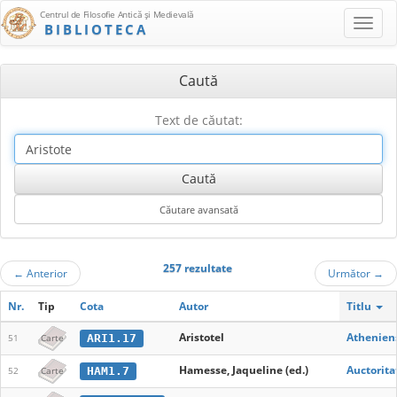
Centrul de Filosofie Antică şi Medievală
BIBLIOTECA
Caută
Text de căutat:
257 rezultate
←
Anterior
Următor
→
Nr.
Tip
Cota
Autor
Titlu
Aristotel
Athenien
ARI1.17
51
Carte
Hamesse, Jaqueline (ed.)
Auctorita
HAM1.7
52
Carte