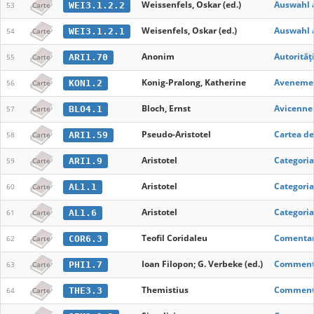
Weissenfels, Oskar (ed.)
Auswahl 
WEI3.1.2.2
53
Carte
Weisenfels, Oskar (ed.)
Auswahl a
WEI3.1.2.1
54
Carte
Anonim
Autorități
ARI1.70
55
Carte
Konig-Pralong, Katherine
Avenement
KON1.2
56
Carte
Bloch, Ernst
Avicenne 
BLO4.1
57
Carte
Pseudo-Aristotel
Cartea de
ARI1.59
58
Carte
Aristotel
Categoria
ARI1.9
59
Carte
Aristotel
Categoria
AL1.1
60
Carte
Aristotel
Categori
AL1.6
61
Carte
Teofil Coridaleu
Comentariu
COR6.3
62
Carte
Ioan Filopon; G. Verbeke (ed.)
Commentai
PHI1.7
63
Carte
Themistius
Commentai
THE3.3
64
Carte