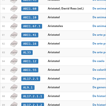
Aristotel; David Ross (ed.)
De anima
ARI1.60
78
Carte
Aristotel
De anima
ARI1.10
79
Carte
Aristoteles
De animal
ARI1.67.3
80
Carte
Aristotel
De arte p
ARI1.41
81
Carte
Aristotel
De arte p
ARI1.16
82
Carte
Aristotel
De arte po
AL33
83
Carte
Aristotel
De coelo
ARI1.12
84
Carte
Aristotel
De colori
ARI1.55
85
Carte
Aristotel
De genera
AL17.2.5
86
Carte
Aristotel
De genera
AL9.1
87
Carte
Aristotel
De histor
AL17.2.1.1
88
Carte
Aristotel
De histor
AL17.2.1.2
89
Carte