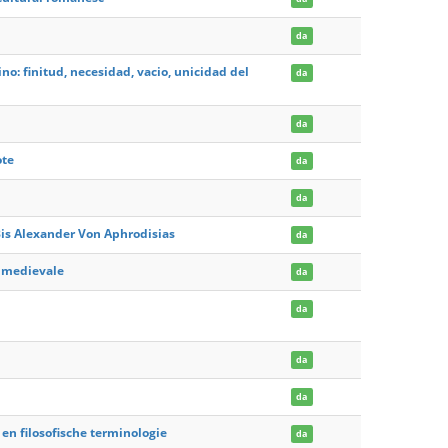
da
no: finitud, necesidad, vacio, unicidad del
da
da
ote
da
da
Bis Alexander Von Aphrodisias
da
 medievale
da
da
da
da
 en filosofische terminologie
da