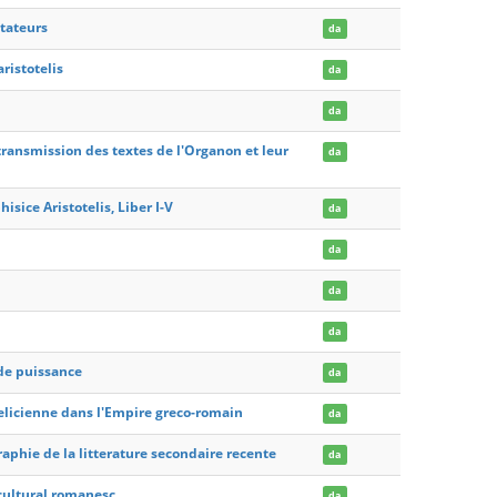
ntateurs
da
ristotelis
da
da
 transmission des textes de l'Organon et leur
da
sice Aristotelis, Liber I-V
da
da
da
da
 de puissance
da
telicienne dans l'Empire greco-romain
da
aphie de la litterature secondaire recente
da
l cultural romanesc
da