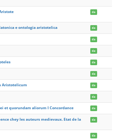
Aristote
da
latonica e ontologia aristotelica
da
da
da
oteles
da
da
m Aristotelicum
da
da
pulei et quorundam aliorum I Concordance
da
fluence chey les auteurs medievaux. Etat de la
da
da