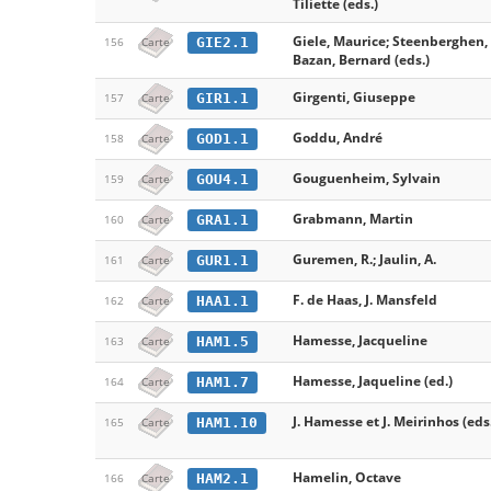
Tiliette (eds.)
Giele, Maurice; Steenberghen,
GIE2.1
156
Carte
Bazan, Bernard (eds.)
Girgenti, Giuseppe
GIR1.1
157
Carte
Goddu, André
GOD1.1
158
Carte
Gouguenheim, Sylvain
GOU4.1
159
Carte
Grabmann, Martin
GRA1.1
160
Carte
Guremen, R.; Jaulin, A.
GUR1.1
161
Carte
F. de Haas, J. Mansfeld
HAA1.1
162
Carte
Hamesse, Jacqueline
HAM1.5
163
Carte
Hamesse, Jaqueline (ed.)
HAM1.7
164
Carte
J. Hamesse et J. Meirinhos (eds
HAM1.10
165
Carte
Hamelin, Octave
HAM2.1
166
Carte