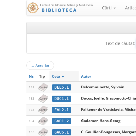
Centrul de Filosofie Antică şi Medievală
Cărţi
Artic
BIBLIOTECA
Text de căutat:
←
Anterior
Nr.
Tip
Cota
Autor
Delcomminette, Sylvain
DEL5.1
151
Carte
Ducos, Joelle; Giacomotto-Chiar
DUC1.1
152
Carte
Falkener de Vratislavia, Micha
FAL2.1
153
Carte
Gadamer, Hans-Georg
GAD1.2
154
Carte
C. Gaullier-Bougassas, Margaret
GAU5.1
155
Carte