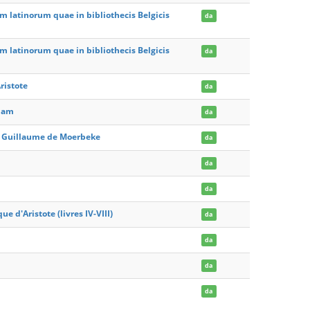
 latinorum quae in bibliothecis Belgicis
da
 latinorum quae in bibliothecis Belgicis
da
ristote
da
slam
da
de Guillaume de Moerbeke
da
da
da
 d'Aristote (livres IV-VIII)
da
da
da
da