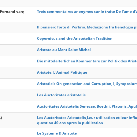
 Fernand van;
Trois commentaires anonymes sur le traite De l'ame d'
Il pensiero forte di Porfirio. Mediazione fra henologia p
Copernicus and the Aristotelian Tradition
Aristote au Mont Saint Michel
Die mittelalterlichen Kommentare zur Politik des Arist
Aristote, L'Animal Politique
Aristotle's On generation and Corruption, I, Symposiu
Les Auctoritates aristotelis
Auctoritates Aristotelis Senecae, Boethii, Platonis, A
.)
Les Auctoritates Aristotelis,Leur utilisation et leur in
question 40 ans apres la publication
Le Systeme D'Aristote