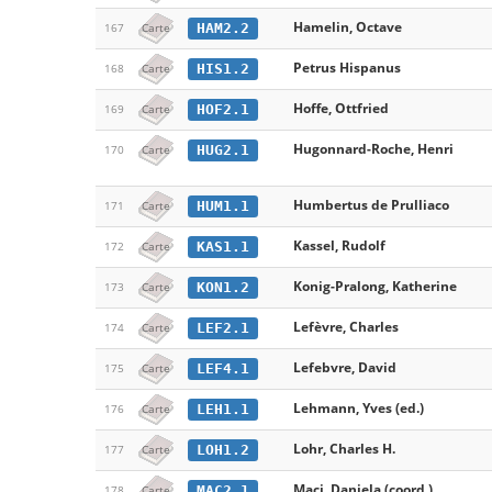
Hamelin, Octave
HAM2.2
167
Carte
Petrus Hispanus
HIS1.2
168
Carte
Hoffe, Ottfried
HOF2.1
169
Carte
Hugonnard-Roche, Henri
HUG2.1
170
Carte
Humbertus de Prulliaco
HUM1.1
171
Carte
Kassel, Rudolf
KAS1.1
172
Carte
Konig-Pralong, Katherine
KON1.2
173
Carte
Lefèvre, Charles
LEF2.1
174
Carte
Lefebvre, David
LEF4.1
175
Carte
Lehmann, Yves (ed.)
LEH1.1
176
Carte
Lohr, Charles H.
LOH1.2
177
Carte
Maci, Daniela (coord.)
MAC2.1
178
Carte