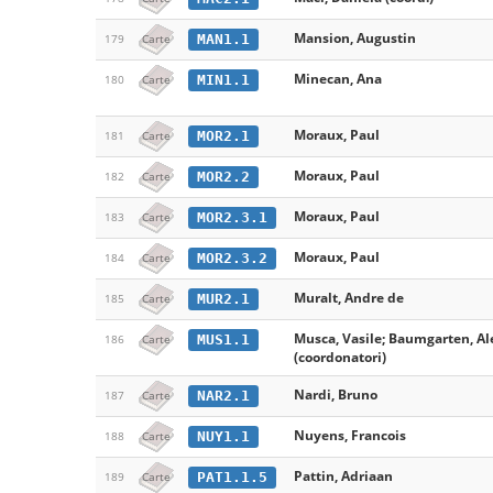
Mansion, Augustin
MAN1.1
179
Carte
Minecan, Ana
MIN1.1
180
Carte
Moraux, Paul
MOR2.1
181
Carte
Moraux, Paul
MOR2.2
182
Carte
Moraux, Paul
MOR2.3.1
183
Carte
Moraux, Paul
MOR2.3.2
184
Carte
Muralt, Andre de
MUR2.1
185
Carte
Musca, Vasile; Baumgarten, A
MUS1.1
186
Carte
(coordonatori)
Nardi, Bruno
NAR2.1
187
Carte
Nuyens, Francois
NUY1.1
188
Carte
Pattin, Adriaan
PAT1.1.5
189
Carte