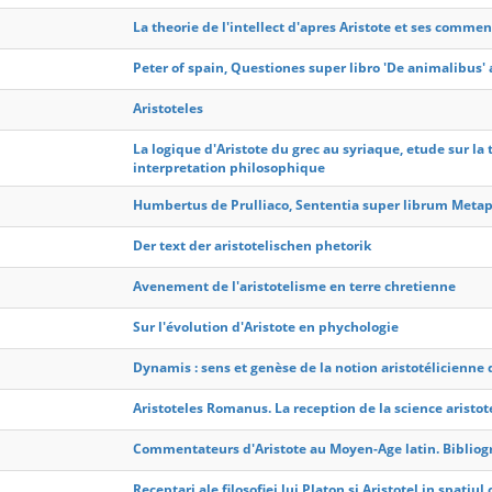
La theorie de l'intellect d'apres Aristote et ses comme
Peter of spain, Questiones super libro 'De animalibus' a
Aristoteles
La logique d'Aristote du grec au syriaque, etude sur la
interpretation philosophique
Humbertus de Prulliaco, Sententia super librum Metaphi
Der text der aristotelischen phetorik
Avenement de l'aristotelisme en terre chretienne
Sur l'évolution d'Aristote en phychologie
Dynamis : sens et genèse de la notion aristotélicienne
Aristoteles Romanus. La reception de la science aristo
Commentateurs d'Aristote au Moyen-Age latin. Bibliogr
Receptari ale filosofiei lui Platon si Aristotel in spatiu