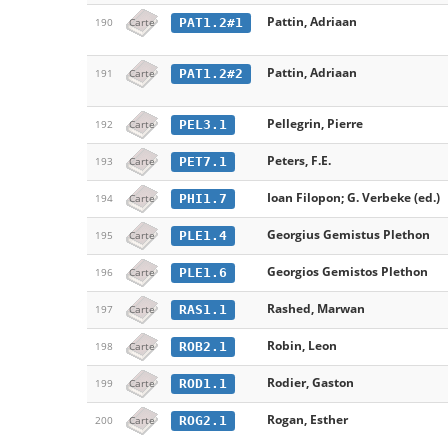
Pattin, Adriaan
PAT1.2#1
190
Carte
Pattin, Adriaan
PAT1.2#2
191
Carte
Pellegrin, Pierre
PEL3.1
192
Carte
Peters, F.E.
PET7.1
193
Carte
Ioan Filopon; G. Verbeke (ed.)
PHI1.7
194
Carte
Georgius Gemistus Plethon
PLE1.4
195
Carte
Georgios Gemistos Plethon
PLE1.6
196
Carte
Rashed, Marwan
RAS1.1
197
Carte
Robin, Leon
ROB2.1
198
Carte
Rodier, Gaston
ROD1.1
199
Carte
Rogan, Esther
ROG2.1
200
Carte