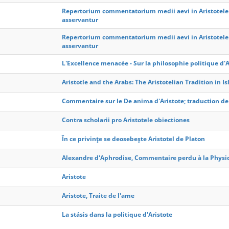
Repertorium commentatorium medii aevi in Aristotelem
asservantur
Repertorium commentatorium medii aevi in Aristotelem
asservantur
L'Excellence menacée - Sur la philosophie politique d'A
Aristotle and the Arabs: The Aristotelian Tradition in I
Commentaire sur le De anima d'Aristote; traduction 
Contra scholarii pro Aristotele obiectiones
În ce privințe se deosebește Aristotel de Platon
Alexandre d'Aphrodise, Commentaire perdu à la Physique
Aristote
Aristote, Traite de l'ame
La stásis dans la politique d'Aristote