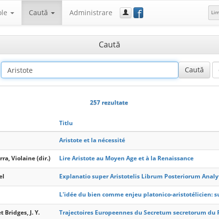
f
ole
Caută
Administrare
Li
Caută
257 rezultate
Titlu
Aristote et la nécessité
ra, Violaine (dir.)
Lire Aristote au Moyen Age et à la Renaissance
el
Explanatio super Aristotelis Librum Posteriorum Anal
L'idée du bien comme enjeu platonico-aristotélicien: su
 Bridges, J. Y.
Trajectoires Europeennes du Secretum secretorum du Ps.