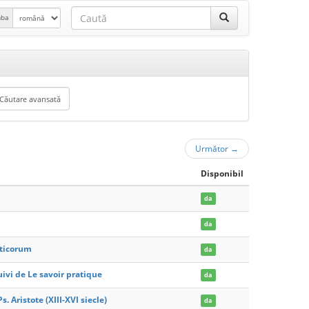
mba
Următor
→
Disponibil
da
da
yticorum
da
ivi de Le savoir pratique
da
 Aristote (XIII-XVI siecle)
da