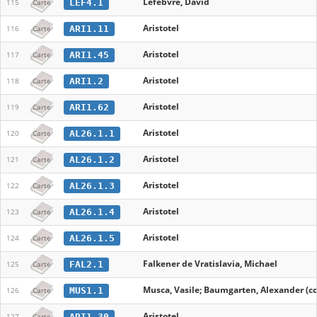
Lefebvre, David
LEF4.1
115
Carte
Aristotel
ARI1.11
116
Carte
Aristotel
ARI1.45
117
Carte
Aristotel
ARI1.2
118
Carte
Aristotel
ARI1.62
119
Carte
Aristotel
AL26.1.1
120
Carte
Aristotel
AL26.1.2
121
Carte
Aristotel
AL26.1.3
122
Carte
Aristotel
AL26.1.4
123
Carte
Aristotel
AL26.1.5
124
Carte
Falkener de Vratislavia, Michael
FAL2.1
125
Carte
Musca, Vasile; Baumgarten, Alexander (c
MUS1.1
126
Carte
Aristotel
ARI1.30
127
Carte