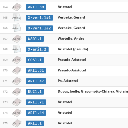
Aristotel
ARI1.39
164
Carte
Verbeke, Gerard
X-ver1.1#1
165
Articol
Verbeke, Gerard
X-ver1.1#2
166
Articol
Wartelle, Andre
WAR1.1
167
Carte
Aristotel (pseudo)
X-ari1.2
168
Articol
Pseudo-Aristotel
COS1.1
169
Carte
Pseudo-Aristotel
ARI1.31
170
Carte
Ps. Aristotel
ARI1.47
171
Carte
Ducos, Joelle; Giacomotto-Chiarra, Violaine
DUC1.1
172
Carte
Aristotel
ARI1.71
173
Carte
Aristotel
ARI1.44
174
Carte
Aristotel
ARI1.1
175
Carte