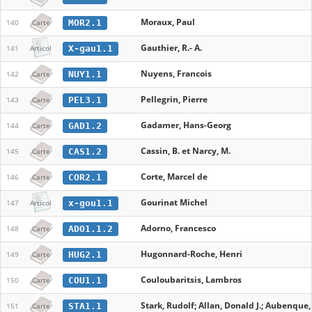
Moraux, Paul
MOR2.1
140
Carte
Gauthier, R.- A.
X-gau1.1
141
Articol
Nuyens, Francois
NUY1.1
142
Carte
Pellegrin, Pierre
PEL3.1
143
Carte
Gadamer, Hans-Georg
GAD1.2
144
Carte
Cassin, B. et Narcy, M.
CAS1.2
145
Carte
Corte, Marcel de
COR2.1
146
Carte
Gourinat Michel
x-gou1.1
147
Articol
Adorno, Francesco
ADO1.1.2
148
Carte
Hugonnard-Roche, Henri
HUG2.1
149
Carte
Couloubaritsis, Lambros
COU1.1
150
Carte
Stark, Rudolf; Allan, Donald J.; Aubenque, 
STA1.1
151
Carte