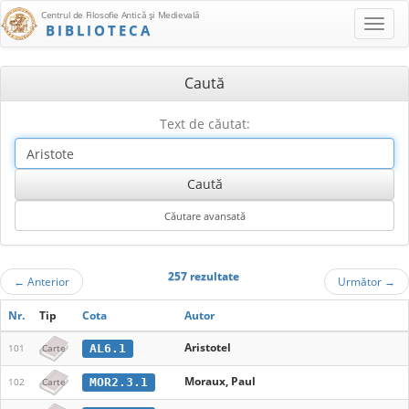
Centrul de Filosofie Antică şi Medievală
BIBLIOTECA
Caută
Text de căutat:
257 rezultate
←
Anterior
Următor
→
Nr.
Tip
Cota
Autor
Aristotel
AL6.1
101
Carte
Moraux, Paul
MOR2.3.1
102
Carte