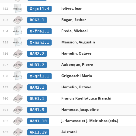
Jolivet, Jean
X-jol1.4
152
Articol
Rogan, Esther
ROG2.1
153
Carte
Frede, Michael
X-fre1.1
154
Articol
Mansion, Augustin
X-man1.1
155
Articol
Hamelin, Octave
HAM2.2
156
Carte
Aubenque, Pierre
AUB1.2
157
Carte
Grignaschi Mario
x-gri1.1
158
Articol
Hamelin, Octave
HAM2.1
159
Carte
Francis Ruello/Luca Bianchi
RUE1.1
160
Carte
Hamesse, Jacqueline
HAM1.5
161
Carte
J. Hamesse et J. Meirinhos (eds.)
HAM1.10
162
Carte
Aristotel
ARI1.19
163
Carte