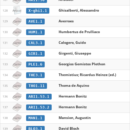
Ghisalberti, Alessandro
X-ghi1.1
128
Articol
Averroes
AVE1.1
129
Carte
Humbertus de Prulliaco
HUM1.1
130
Carte
Calogero, Guido
CAL3.1
131
Carte
Girgenti, Giuseppe
GIR1.1
132
Carte
Georgios Gemistos Plethon
PLE1.6
133
Carte
Themistius; Ricardus Heinze (ed.)
THE3.1
134
Carte
Thoma de Aquino
THO1.11
135
Carte
Hermann Bonitz
ARI1.53.1
136
Carte
Hermann Bonitz
ARI1.53.2
137
Carte
Mansion, Augustin
MAN1.1
138
Carte
David Bloch
BLO3.1
139
Carte