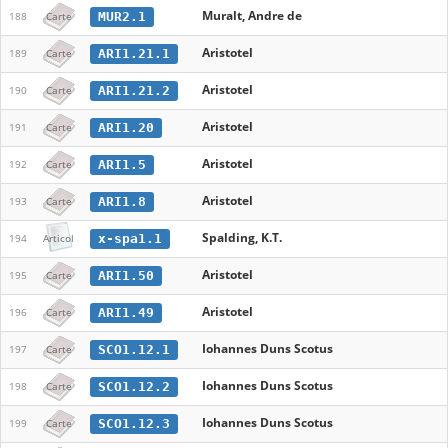
Muralt, Andre de
MUR2.1
188
Carte
Aristotel
ARI1.21.1
189
Carte
Aristotel
ARI1.21.2
190
Carte
Aristotel
ARI1.20
191
Carte
Aristotel
ARI1.5
192
Carte
Aristotel
ARI1.8
193
Carte
Spalding, K.T.
x-spa1.1
194
Articol
Aristotel
ARI1.50
195
Carte
Aristotel
ARI1.49
196
Carte
Iohannes Duns Scotus
SCO1.12.1
197
Carte
Iohannes Duns Scotus
SCO1.12.2
198
Carte
Iohannes Duns Scotus
SCO1.12.3
199
Carte