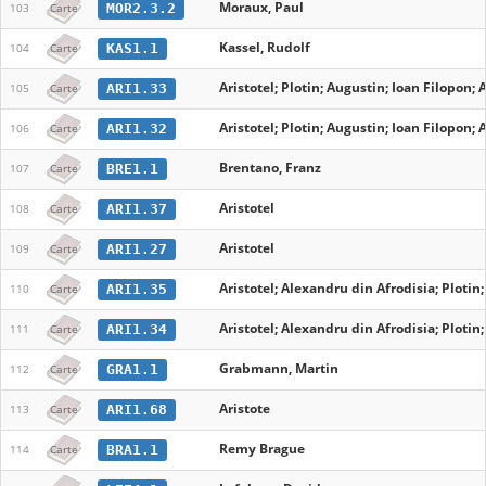
Moraux, Paul
MOR2.3.2
103
Carte
Kassel, Rudolf
KAS1.1
104
Carte
Aristotel; Plotin; Augustin; Ioan Filopon;
ARI1.33
105
Carte
Aristotel; Plotin; Augustin; Ioan Filopon;
ARI1.32
106
Carte
Brentano, Franz
BRE1.1
107
Carte
Aristotel
ARI1.37
108
Carte
Aristotel
ARI1.27
109
Carte
Aristotel; Alexandru din Afrodisia; Ploti
ARI1.35
110
Carte
Aristotel; Alexandru din Afrodisia; Ploti
ARI1.34
111
Carte
Grabmann, Martin
GRA1.1
112
Carte
Aristote
ARI1.68
113
Carte
Remy Brague
BRA1.1
114
Carte