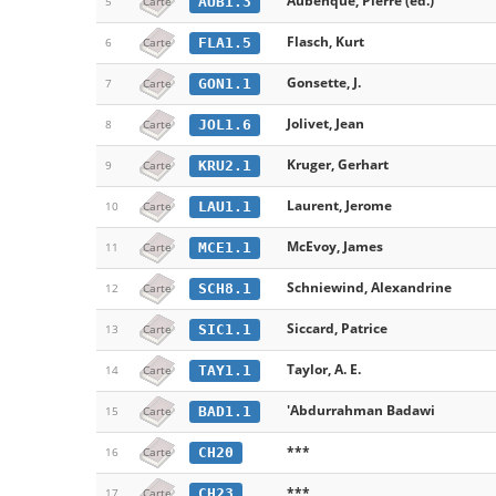
Aubenque, Pierre (ed.)
AUB1.3
5
Carte
Flasch, Kurt
FLA1.5
6
Carte
Gonsette, J.
GON1.1
7
Carte
Jolivet, Jean
JOL1.6
8
Carte
Kruger, Gerhart
KRU2.1
9
Carte
Laurent, Jerome
LAU1.1
10
Carte
McEvoy, James
MCE1.1
11
Carte
Schniewind, Alexandrine
SCH8.1
12
Carte
Siccard, Patrice
SIC1.1
13
Carte
Taylor, A. E.
TAY1.1
14
Carte
'Abdurrahman Badawi
BAD1.1
15
Carte
***
CH20
16
Carte
***
CH23
17
Carte