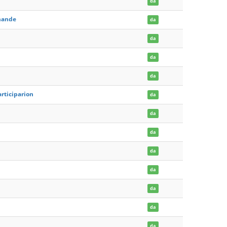
da
emande
da
da
da
da
rticiparion
da
da
da
da
da
da
da
da