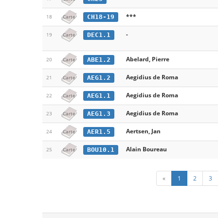
***
CH18-19
18
Carte
-
DEC1.1
19
Carte
Abelard, Pierre
ABE1.2
20
Carte
Aegidius de Roma
AEG1.2
21
Carte
Aegidius de Roma
AEG1.1
22
Carte
Aegidius de Roma
AEG1.3
23
Carte
Aertsen, Jan
AER1.5
24
Carte
Alain Boureau
BOU10.1
25
Carte
«
1
2
3