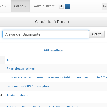
f
ole
Caută
Administrare
Li
Caută după Donator
448 rezultate
Titlu
Physiologus latinus
Indices auctoritatum omnique rerum notabilium occurrentium in S.T et
Le Livre des XXIV Philosophes
et,
Traité du destin