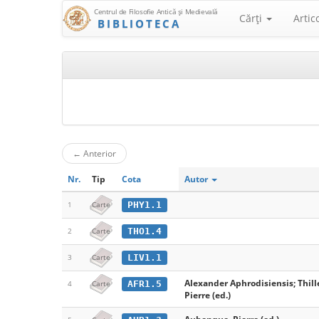
Centrul de Filosofie Antică şi Medievală
Cărţi
Artic
BIBLIOTECA
←
Anterior
Nr.
Tip
Cota
Autor
PHY1.1
1
Carte
THO1.4
2
Carte
LIV1.1
3
Carte
Alexander Aphrodisiensis; Thill
AFR1.5
4
Carte
Pierre (ed.)