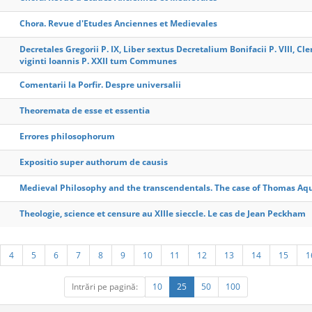
Chora. Revue d'Etudes Anciennes et Medievales
Decretales Gregorii P. IX, Liber sextus Decretalium Bonifacii P. VIII, C
viginti Ioannis P. XXII tum Communes
Comentarii la Porfir. Despre universalii
Theoremata de esse et essentia
Errores philosophorum
Expositio super authorum de causis
Medieval Philosophy and the transcendentals. The case of Thomas Aq
Theologie, science et censure au XIIIe sieccle. Le cas de Jean Peckham
4
5
6
7
8
9
10
11
12
13
14
15
1
Intrări pe pagină:
10
25
50
100