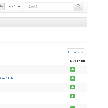
mba
Următor
→
Disponibil
da
 in S.C.G
da
da
da