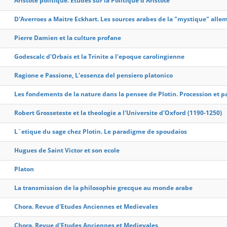
Aristote politique. Etudes sur la Politique d'Aristote
D'Averroes a Maitre Eckhart. Les sources arabes de la "mystique" all
Pierre Damien et la culture profane
Godescalc d'Orbais et la Trinite a l'epoque carolingienne
Ragione e Passione, L'essenza del pensiero platonico
Les fondements de la nature dans la pensee de Plotin. Procession et pa
Robert Grosseteste et la theologie a l'Universite d'Oxford (1190-1250)
L`etique du sage chez Plotin. Le paradigme de spoudaios
Hugues de Saint Victor et son ecole
Platon
La transmission de la philosophie grecque au monde arabe
Chora. Revue d'Etudes Anciennes et Medievales
Chora. Revue d'Etudes Anciennes et Medievales