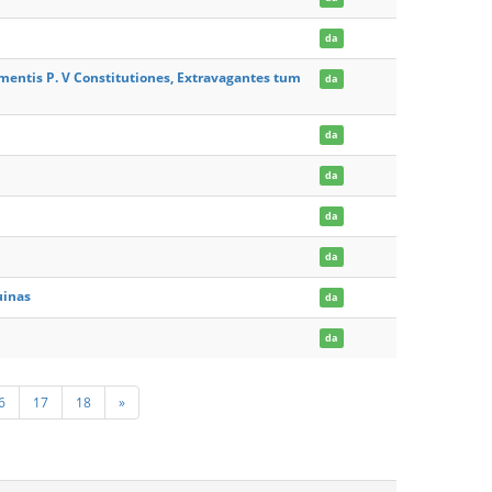
da
lementis P. V Constitutiones, Extravagantes tum
da
da
da
da
da
uinas
da
da
6
17
18
»