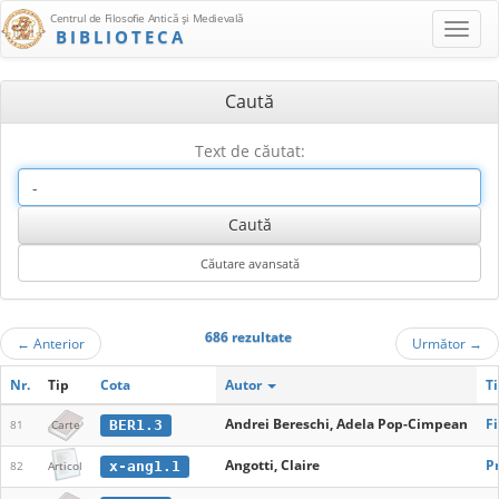
Centrul de Filosofie Antică şi Medievală
BIBLIOTECA
Caută
Text de căutat:
686 rezultate
←
Anterior
Următor
→
Nr.
Tip
Cota
Autor
Ti
Andrei Bereschi, Adela Pop-Cimpean
Fi
BER1.3
81
Carte
Angotti, Claire
Pr
x-ang1.1
82
Articol