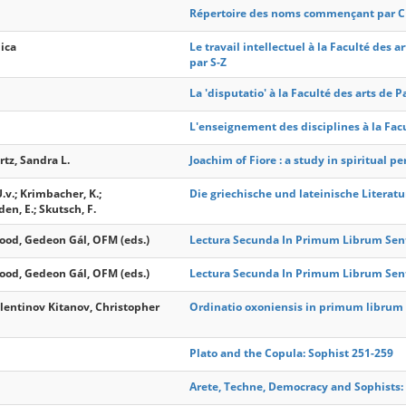
Répertoire des noms commençant par C -
ica
Le travail intellectuel à la Faculté des
par S-Z
La 'disputatio' à la Faculté des arts de 
L'enseignement des disciplines à la Facul
tz, Sandra L.
Joachim of Fiore : a study in spiritual p
v.; Krimbacher, K.;
Die griechische und lateinische Literat
den, E.; Skutsch, F.
d, Gedeon Gál, OFM (eds.)
Lectura Secunda In Primum Librum Senten
d, Gedeon Gál, OFM (eds.)
Lectura Secunda In Primum Librum Senten
entinov Kitanov, Christopher
Ordinatio oxoniensis in primum librum S
Plato and the Copula: Sophist 251-259
Arete, Techne, Democracy and Sophists: