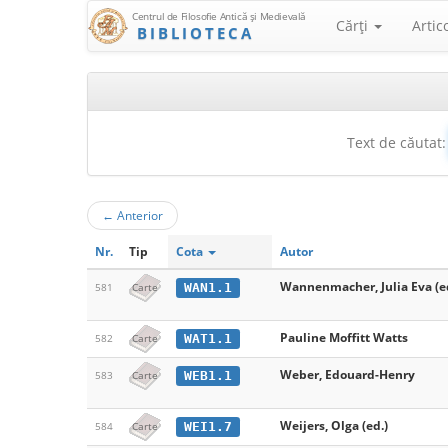
Centrul de Filosofie Antică şi Medievală
Cărţi
Artic
BIBLIOTECA
Text de căutat:
←
Anterior
Nr.
Tip
Cota
Autor
Wannenmacher, Julia Eva (e
WAN1.1
581
Carte
Pauline Moffitt Watts
WAT1.1
582
Carte
Weber, Edouard-Henry
WEB1.1
583
Carte
Weijers, Olga (ed.)
WEI1.7
584
Carte