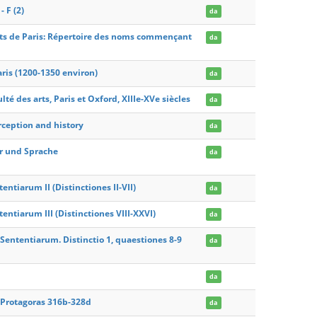
 F (2)
da
 arts de Paris: Répertoire des noms commençant
da
Paris (1200-1350 environ)
da
té des arts, Paris et Oxford, XIIIe-XVe siècles
da
erception and history
da
ur und Sprache
da
tiarum II (Distinctiones II-VII)
da
tiarum III (Distinctiones VIII-XXVI)
da
ententiarum. Distinctio 1, quaestiones 8-9
da
da
 Protagoras 316b-328d
da