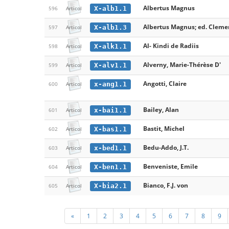
Albertus Magnus
X-alb1.1
596
Articol
Albertus Magnus; ed. Clemens
X-alb1.3
597
Articol
Al- Kindi de Radiis
X-alk1.1
598
Articol
Alverny, Marie-Thérèse D'
X-alv1.1
599
Articol
Angotti, Claire
x-ang1.1
600
Articol
Bailey, Alan
x-bai1.1
601
Articol
Bastit, Michel
X-bas1.1
602
Articol
Bedu-Addo, J.T.
x-bed1.1
603
Articol
Benveniste, Emile
X-ben1.1
604
Articol
Bianco, F.J. von
X-bia2.1
605
Articol
«
1
2
3
4
5
6
7
8
9