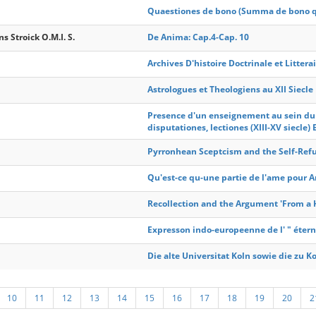
Quaestiones de bono (Summa de bono q.
 Stroick O.M.I. S.
De Anima: Cap.4-Cap. 10
Archives D'histoire Doctrinale et Litter
Astrologues et Theologiens au XII Siecle
Presence d'un enseignement au sein du c
disputationes, lectiones (XIII-XV siecle)
Pyrronhean Sceptcism and the Self-Ref
Qu'est-ce qu-une partie de l'ame pour Ar
Recollection and the Argument 'From a 
Expresson indo-europeenne de l' " étern
Die alte Universitat Koln sowie die zu 
10
11
12
13
14
15
16
17
18
19
20
2