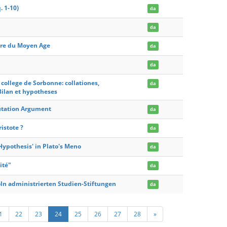
 1-10)
da
da
aire du Moyen Age
da
da
ollege de Sorbonne: collationes,
da
 Bilan et hypotheses
utation Argument
da
istote ?
da
Hypothesis' in Plato's Meno
da
ité"
da
Koln administrierten Studien-Stiftungen
da
1
22
23
24
25
26
27
28
»