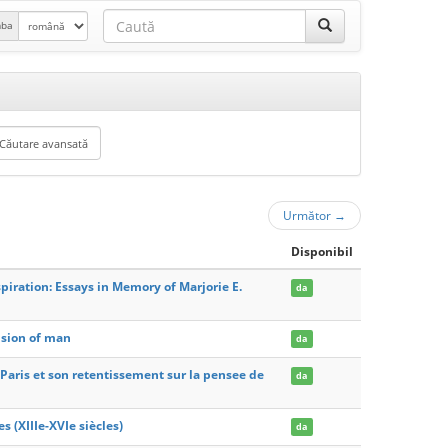
mba
Următor
→
Disponibil
spiration: Essays in Memory of Marjorie E.
da
ision of man
da
 Paris et son retentissement sur la pensee de
da
s (XIIIe-XVIe siècles)
da