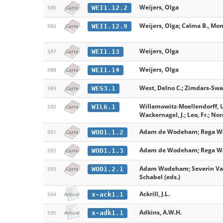
Weijers, Olga
WEI1.12.2
585
Carte
Weijers, Olga; Calma B., Mon
WEI1.12.9
586
Carte
Weijers, Olga
WEI1.13
587
Carte
Weijers, Olga
WEI1.14
588
Carte
West, Delno C.; Zimdars-Swar
WES3.1
589
Carte
Willamowitz-Moellendorff, U.
WIL6.1
590
Carte
Wackernagel, J.; Leo, Fr.; Nor
Adam de Wodeham; Rega Woo
WOD1.1.2
591
Carte
Adam de Wodeham; Rega Woo
WOD1.1.3
592
Carte
Adam Wodeham; Severin Val
WOD1.2.1
593
Carte
Schabel (eds.)
Ackrill, J.L.
x-ack1.1
594
Articol
Adkins, A.W.H.
x-adk1.1
595
Articol