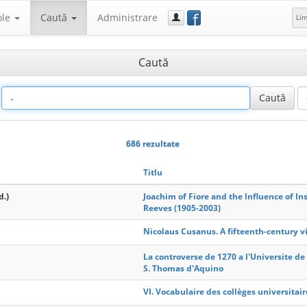
f
ole
Caută
Administrare
Li
Caută
686 rezultate
Titlu
d.)
Joachim of Fiore and the Influence of In
Reeves (1905-2003)
Nicolaus Cusanus. A fifteenth-century v
La controverse de 1270 a l'Universite de
S. Thomas d'Aquino
VI. Vocabulaire des collèges universitaire