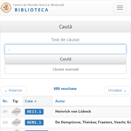
Centrul de Filosofie Antică şi Medievală
BIBLIOTECA
Caută
Text de căutat:
686 rezultate
←
Anterior
Următor
→
Nr.
Tip
Cota
Autor
Heinrich von Lübeck
HEI3.1
291
Carte
De Hemptinne, Thérèse; Fraeters, Veerle; Gó
HEM1.1
292
Carte