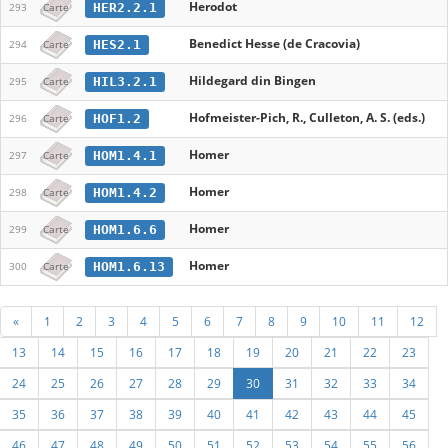
Herodot
HER2.2.1
293
Carte
Benedict Hesse (de Cracovia)
HES2.1
294
Carte
Hildegard din Bingen
HIL3.2.1
295
Carte
Hofmeister-Pich, R., Culleton, A. S. (eds.)
HOF1.2
296
Carte
Homer
HOM1.4.1
297
Carte
Homer
HOM1.4.2
298
Carte
Homer
HOM1.6.6
299
Carte
Homer
HOM1.6.13
300
Carte
«
1
2
3
4
5
6
7
8
9
10
11
12
13
14
15
16
17
18
19
20
21
22
23
24
25
26
27
28
29
30
31
32
33
34
35
36
37
38
39
40
41
42
43
44
45
46
47
48
49
50
51
52
53
54
55
56