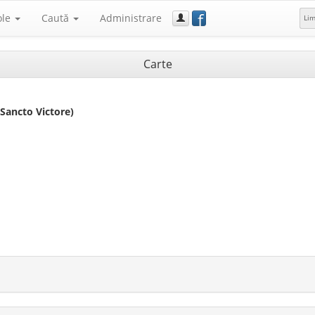
f
ole
Caută
Administrare
Li
Carte
Sancto Victore)