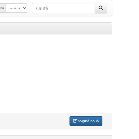
mba
pagină nouă