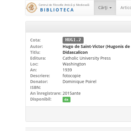
Centrul de Filosofie Antică şi Medievală
Cărţi
Artic
BIBLIOTECA
Cota:
HUG1.2
Autor:
Hugo de Saint-Victor (Hugonis de 
Titlu:
Didascalicon
Editura:
Catholic University Press
Loc:
Washington
An:
1939
Descriere:
fotocopie
Donator:
Dominique Poirel
ISBN:
An înregistrare:
2015ante
Disponibil:
da