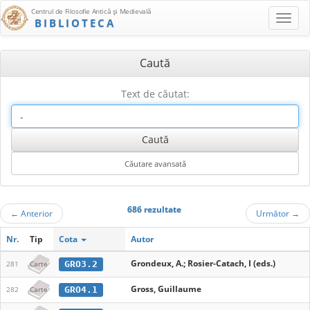
Centrul de Filosofie Antică şi Medievală
BIBLIOTECA
Caută
Text de căutat:
686 rezultate
←
Anterior
Următor
→
Nr.
Tip
Cota
Autor
Grondeux, A.; Rosier-Catach, I (eds.)
GRO3.2
281
Carte
Gross, Guillaume
GRO4.1
282
Carte