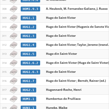
A. Heubeck, M. Fernandez-Galiano, J. Russo
HOM1.9.3
308
Carte
Hugo de Saint-Victor
HUG1.1
309
Carte
Hugo de Saint-Victor (Hugonis de Sancto Vic
HUG1.2
310
Carte
Hugo de Saint-Victor
HUG1.3
311
Carte
Hugo de Saint-Victor; Taylor, Jerome (transl.
HUG1.4
312
Carte
Hugo din Saint-Victor
HUG1.5
313
Carte
Hugo din Saint-Victor (Hugo de Saint Victor)
HUG1.6.2
314
Carte
Hugo de Saint-Victor
HUG1.6.3
315
Carte
Hugo de Saint-Victor ; Berndt, Rainer (ed.)
HUG1.7
316
Carte
Hugonnard-Roche, Henri
HUG2.1
317
Carte
Humbertus de Prulliaco
HUM1.1
318
Carte
Huneke, Maike
HUN1.1
319
Carte