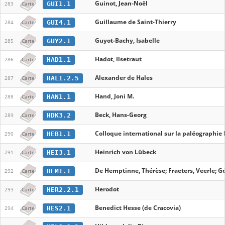
Guinot, Jean-Noël
GUI1.1
283
Carte
Guillaume de Saint-Thierry
GUI4.1
284
Carte
Guyot-Bachy, Isabelle
GUY2.1
285
Carte
Hadot, Ilsetraut
HAD1.1
286
Carte
Alexander de Hales
HAL1.2.5
287
Carte
Hand, Joni M.
HAN1.1
288
Carte
Beck, Hans-Georg
HDK3.2
289
Carte
Colloque international sur la paléographie h
HEB1.1
290
Carte
Heinrich von Lübeck
HEI3.1
291
Carte
De Hemptinne, Thérèse; Fraeters, Veerle; Gó
HEM1.1
292
Carte
Herodot
HER2.2.1
293
Carte
Benedict Hesse (de Cracovia)
HES2.1
294
Carte