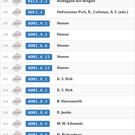
Hildegard din Bingen
HIL3.2.1
295
Carte
Hofmeister-Pich, R., Culleton, A. S. (eds.)
HOF1.2
296
Carte
Homer
HOM1.4.1
297
Carte
Homer
HOM1.4.2
298
Carte
Homer
HOM1.6.6
299
Carte
Homer
HOM1.6.13
300
Carte
Homer
HOM1.6.17
301
Carte
G. S. Kirk
HOM1.8.1
302
Carte
G. S. Kirk
HOM1.8.2
303
Carte
B. Hainsworth
HOM1.8.3
304
Carte
R. Janko
HOM1.8.4
305
Carte
M. W. Edwards
HOM1.8.5
306
Carte
N. Richardson
HOM1.8.6
307
Carte