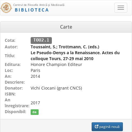
Centrul de Filosofie Antică şi Medievală
BIBLIOTECA
Carte
Cota:
TOU2.1
Autor:
Toussaint, S.; Trottmann, C. (eds.)
Le Pseudo-Denys a la Renaissance. Actes du
Titlu:
colloque Tours, 27-29 mai 2010
Editura:
Honore Champion Editeur
Loc:
Paris
An:
2014
Descriere:
Donator:
Vichi Ciocani (grant CNCS)
ISBN:
An
2017
înregistrare:
Disponibil:
da
pagină nouă