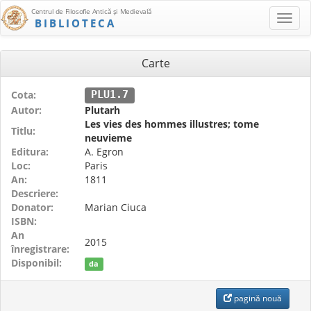
Centrul de Filosofie Antică şi Medievală
BIBLIOTECA
Carte
Cota:
PLU1.7
Autor:
Plutarh
Les vies des hommes illustres; tome
Titlu:
neuvieme
Editura:
A. Egron
Loc:
Paris
An:
1811
Descriere:
Donator:
Marian Ciuca
ISBN:
An
2015
înregistrare:
Disponibil:
da
pagină nouă