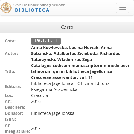
Centrul de Filosofie Antică şi Medievală
BIBLIOTECA
Carte
Cota:
JAG1.1.11
Anna Kowlowska, Lucina Nowak, Anna
Autor:
Sobanska, Adalbertus Swieboda, Richardus
Tatarzynski, Wladimirus Zega
Catalogus codicum manuscriptorum medii aevi
Titlu:
latinorum qui in bibliotheca Jagellonica
Cracoviae asservantur, vol. 11
Biblioteca Jagellonica - Officina Editoria
Editura:
Ksiegarnia Academicka
Loc:
Cracovia
An:
2016
Descriere:
Donator:
Biblioteca Jagellonska
ISBN:
An
2017
înregistrare: