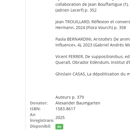
collaboration de Jean Bouffartigue (†)
(adrien Lecerf) p. 352
Jean TROUILLARD, Réflexion et convers
Hermann, 2024 (Flora Vourch) p. 358
Paola BERNARDINI, Aristotle’s De anima 
Influence», 4), 2023 (Gabriel Andrés Mo
Vicent FERRER, De suppositionibus, edi
Queralt, Obrador Edèndum, Institut d’
Ghislain CASAS, La dépolitisation du m
Auteurs p. 379
Donator:
Alexander Baumgarten
ISBN:
1583-8617
An
2025
înregistrare:
Disponibil:
da