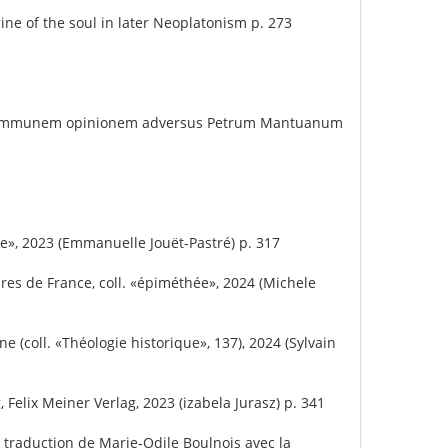
ine of the soul in later Neoplatonism p. 273
onem communem opinionem adversus Petrum Mantuanum
phie», 2023 (Emmanuelle Jouët-Pastré) p. 317
ires de France, coll. «épiméthée», 2024 (Michele
e (coll. «Théologie historique», 137), 2024 (Sylvain
Felix Meiner Verlag, 2023 (izabela Jurasz) p. 341
s, traduction de Marie‑Odile Boulnois avec la