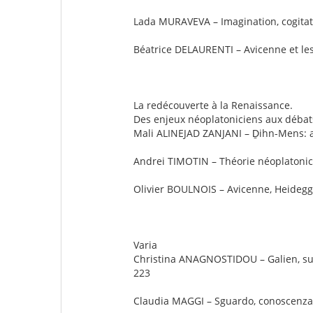
Lada MURAVEVA – Imagination, cogitati
Béatrice DELAURENTI – Avicenne et les
La redécouverte à la Renaissance.
Des enjeux néoplatoniciens aux déba
Mali ALINEJAD ZANJANI – Ḏihn-Mens: au
Andrei TIMOTIN – Théorie néoplatonici
Olivier BOULNOIS – Avicenne, Heidegger
Varia
Christina ANAGNOSTIDOU – Galien, sur 
223
Claudia MAGGI – Sguardo, conoscenza, e