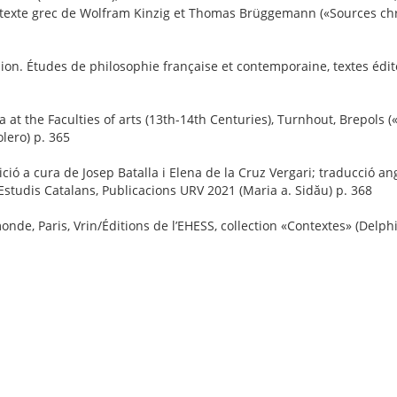
, texte grec de Wolfram Kinzig et Thomas Brüggemann («Sources chré
ion. Études de philosophie française et contemporaine, textes édit
at the Faculties of arts (13th-14th Centuries), Turnhout, Brepols («
lero) p. 365
ció a cura de Josep Batalla i Elena de la Cruz Vergari; traducció 
Estudis Catalans, Publicacions URV 2021 (Maria a. Sidău) p. 368
onde, Paris, Vrin/Éditions de l’EHESS, collection «Contextes» (Delph