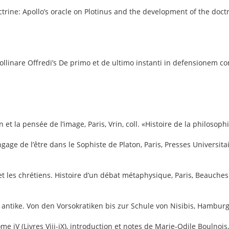
rine: Apollo’s oracle on Plotinus and the development of the doctr
Apollinare Offredi’s De primo et de ultimo instanti in defensi
n et la pensée de l’image, Paris, Vrin, coll. «Histoire de la philoso
gage de l’être dans le Sophiste de Platon, Paris, Presses Universita
et les chrétiens. Histoire d’un débat métaphysique, Paris, Beauchesn
ntike. Von den Vorsokratiken bis zur Schule von Nisibis, Hamburg, 
me iV (Livres Viii-iX), introduction et notes de Marie‑Odile Boulnoi