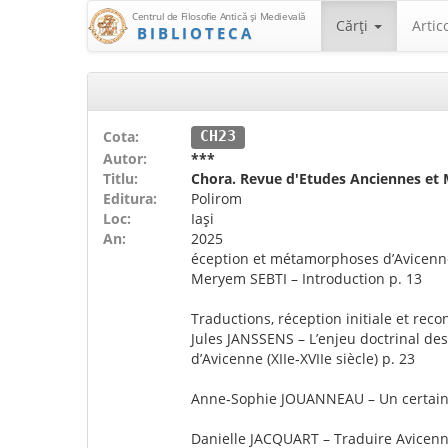
Centrul de Filosofie Antică şi Medievală
Cărţi
Artic
BIBLIOTECA
Cota:
CH23
Autor:
***
Titlu:
Chora. Revue d'Etudes Anciennes et 
Editura:
Polirom
Loc:
Iași
An:
2025
éception et métamorphoses d’Avicenne:
Meryem SEBTI – Introduction p. 13
Traductions, réception initiale et reco
Jules JANSSENS – L’enjeu doctrinal de
d’Avicenne (XIIe‑XVIIe siècle) p. 23
Anne‑Sophie JOUANNEAU – Un certain aff
Danielle JACQUART – Traduire Avicenne