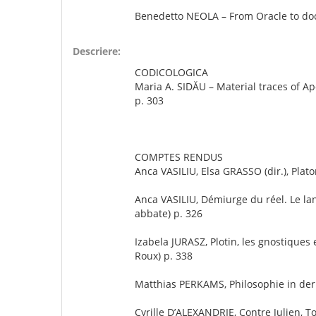
Benedetto NEOLA – From Oracle to doct
Descriere:
CODICOLOGICA
Maria A. SIDĂU – Material traces of 
p. 303
COMPTES RENDUS
Anca VASILIU, Elsa GRASSO (dir.), Plato
Anca VASILIU, Démiurge du réel. Le lan
abbate) p. 326
Izabela JURASZ, Plotin, les gnostiques 
Roux) p. 338
Matthias PERKAMS, Philosophie in der a
Cyrille D’ALEXANDRIE, Contre Julien, To