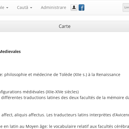
f
ole
Caută
Administrare
Li
Carte
Medievales
 philosophie et médecine de Tolède (XIIe s.) à la Renaissance
nfigurations médiévales (XIIe‑XIVe siècles)
s différentes traductions latines des deux facultés de la mémoire 
ect, aliquis affectus. Les traducteurs latins interprètes d’Avicen
 en latin au Moyen âge: le vocabulaire relatif aux facultés cérébr