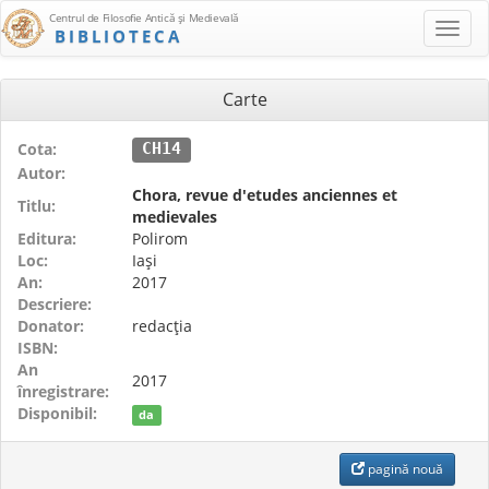
Centrul de Filosofie Antică şi Medievală
BIBLIOTECA
Carte
Cota:
CH14
Autor:
Chora, revue d'etudes anciennes et
Titlu:
medievales
Editura:
Polirom
Loc:
Iaşi
An:
2017
Descriere:
Donator:
redacţia
ISBN:
An
2017
înregistrare:
Disponibil:
da
pagină nouă