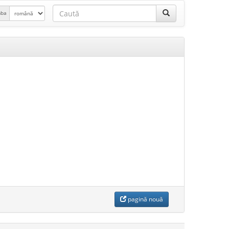
mba
pagină nouă