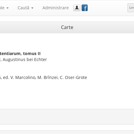
f
ole
Caută
Administrare
Li
Carte
ntentiarum, tomus II
 Augustinus bei Echter
 ed. V. Marcolino, M. Brînzei, C. Oser-Grote