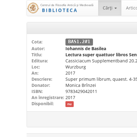
Centrul de Filosofie Antică şi Medievală
Cărţi
Artic
BIBLIOTECA
Cota:
BAS1.2#1
Autor:
Iohannis de Basilea
Titlu:
Lectura super quattuor libros Se
Editura:
Cassiciacum Supplementband 20.2,
Loc:
Wurzburg
An:
2017
Descriere:
Super primum librum, quaest. 4-35,
Donator:
Monica Brînzei
ISBN:
9783429042011
An înregistrare:
2017
Disponibil:
nu