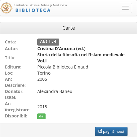
Centrul de Filosofie Antică şi Medievală
BIBLIOTECA
Carte
Cota:
ANC1.4
Autor:
Cristina D'Ancona (ed.)
Storia della filosofia nell'Islam medievale.
Titlu:
Vol.I
Editura:
Piccola Biblioteca Einaudi
Loc:
Torino
An:
2005
Descriere:
Donator:
Alexandra Baneu
ISBN:
An
2015
înregistrare:
Disponibil:
da
pagină nouă