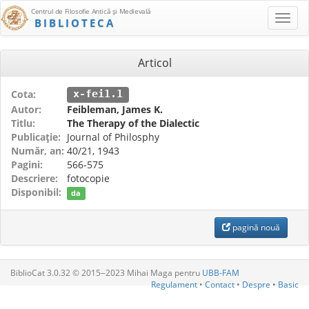
Centrul de Filosofie Antică şi Medievală
BIBLIOTECA
Articol
Cota:
x-fei1.1
Autor:
Feibleman, James K.
Titlu:
The Therapy of the Dialectic
Publicaţie:
Journal of Philosphy
Număr, an:
40/21, 1943
Pagini:
566-575
Descriere:
fotocopie
Disponibil:
da
pagină nouă
BiblioCat 3.0.32 © 2015‒2023 Mihai Maga pentru
UBB-FAM
Regulament
•
Contact
•
Despre
•
Basic