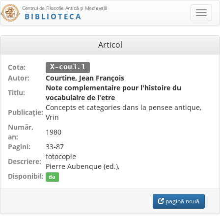
Centrul de Filosofie Antică şi Medievală
BIBLIOTECA
Articol
Cota:
X-cou3.1
Autor:
Courtine, Jean François
Note complementaire pour l'histoire du
Titlu:
vocabulaire de l'etre
Concepts et categories dans la pensee antique,
Publicaţie:
Vrin
Număr,
1980
an:
Pagini:
33-87
fotocopie
Descriere:
Pierre Aubenque (ed.),
Disponibil:
da
pagină nouă