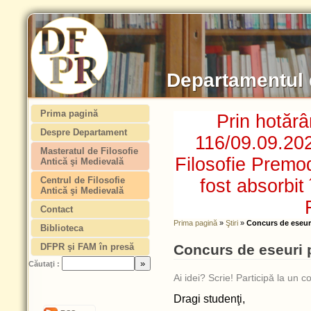
Departamentul 
Prima pagină
Prin hotăr
Despre Departament
116/09.09.20
Masteratul de Filosofie
Filosofie Prem
Antică şi Medievală
Centrul de Filosofie
fost absorbit
Antică şi Medievală
Contact
Prima pagină
»
Ştiri
»
Concurs de eseur
Biblioteca
DFPR şi FAM în presă
Concurs de eseuri 
Căutaţi :
Ai idei? Scrie! Participă la un 
Dragi studenţi,