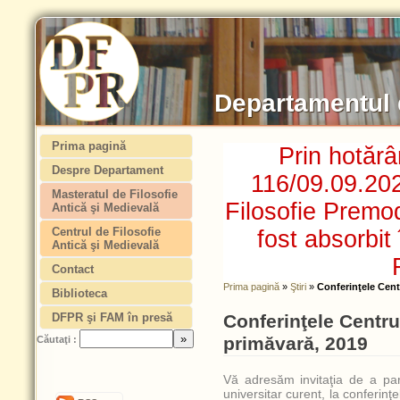
Departamentul 
Prima pagină
Prin hotăr
Despre Departament
116/09.09.20
Masteratul de Filosofie
Filosofie Prem
Antică şi Medievală
Centrul de Filosofie
fost absorbit
Antică şi Medievală
Contact
Prima pagină
»
Ştiri
»
Conferinţele Cent
Biblioteca
DFPR şi FAM în presă
Conferinţele Centr
primăvară, 2019
Căutaţi :
Vă adresăm invitaţia de a par
universitar curent, la conferinţe