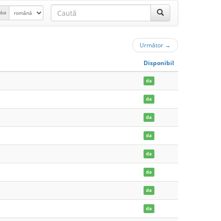
mba
Următor
→
Disponibil
da
da
da
da
da
da
da
da