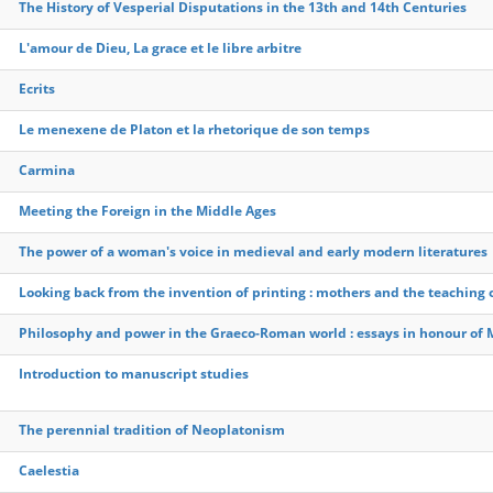
The History of Vesperial Disputations in the 13th and 14th Centuries
L'amour de Dieu, La grace et le libre arbitre
Ecrits
Le menexene de Platon et la rhetorique de son temps
Carmina
Meeting the Foreign in the Middle Ages
The power of a woman's voice in medieval and early modern literatures
Looking back from the invention of printing : mothers and the teaching 
Philosophy and power in the Graeco-Roman world : essays in honour of M
Introduction to manuscript studies
The perennial tradition of Neoplatonism
Caelestia