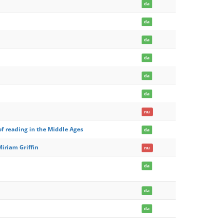
da
da
da
da
da
da
nu
of reading in the Middle Ages
da
iriam Griffin
nu
da
da
da