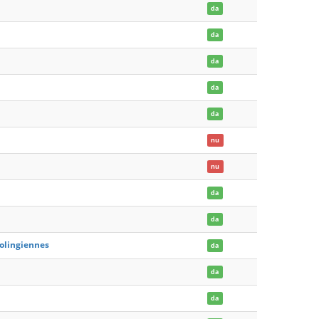
da
da
da
da
da
nu
nu
da
da
rolingiennes
da
da
da