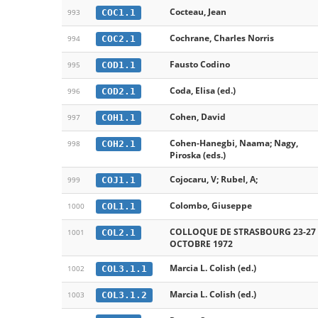
Cocteau, Jean
COC1.1
993
Cochrane, Charles Norris
COC2.1
994
Fausto Codino
COD1.1
995
Coda, Elisa (ed.)
COD2.1
996
Cohen, David
COH1.1
997
Cohen-Hanegbi, Naama; Nagy,
COH2.1
998
Piroska (eds.)
Cojocaru, V; Rubel, A;
COJ1.1
999
Colombo, Giuseppe
COL1.1
1000
COLLOQUE DE STRASBOURG 23-27
COL2.1
1001
OCTOBRE 1972
Marcia L. Colish (ed.)
COL3.1.1
1002
Marcia L. Colish (ed.)
COL3.1.2
1003