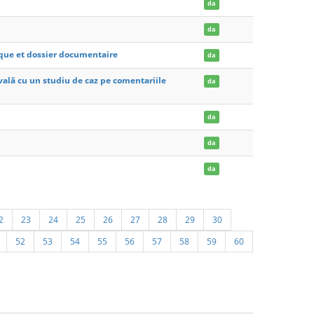
da
da
tique et dossier documentaire
da
evală cu un studiu de caz pe comentariile
da
1
da
da
da
2
23
24
25
26
27
28
29
30
52
53
54
55
56
57
58
59
60