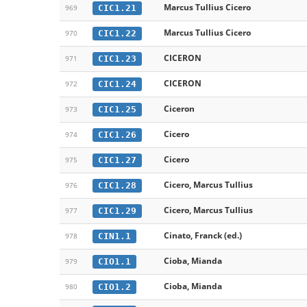
Marcus Tullius Cicero
CIC1.21
969
Marcus Tullius Cicero
CIC1.22
970
CICERON
CIC1.23
971
CICERON
CIC1.24
972
Ciceron
CIC1.25
973
Cicero
CIC1.26
974
Cicero
CIC1.27
975
Cicero, Marcus Tullius
CIC1.28
976
Cicero, Marcus Tullius
CIC1.29
977
Cinato, Franck (ed.)
CIN1.1
978
Cioba, Mianda
CIO1.1
979
Cioba, Mianda
CIO1.2
980