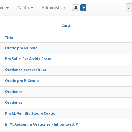
f
ole
Caută
Administrare
Li
Cărţi
Titlu
Oratio pro Murena
Pro Sulla, Pro Archia Poeta
Orationes post reditum
Oratio pro P. Sestio
Orationes
Orationes
Pro M. Aemilio Scauro Oratio
In M. Antonium Orationes Philippicae XIV