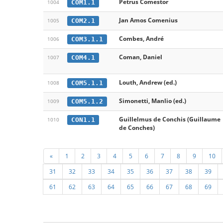
Petrus Comestor
COM1.1
1004
Jan Amos Comenius
COM2.1
1005
Combes, André
COM3.1.1
1006
Coman, Daniel
COM4.1
1007
Louth, Andrew (ed.)
COM5.1.1
1008
Simonetti, Manlio (ed.)
COM5.1.2
1009
Guillelmus de Conchis (Guillaume
CON1.1
1010
de Conches)
«
1
2
3
4
5
6
7
8
9
10
31
32
33
34
35
36
37
38
39
61
62
63
64
65
66
67
68
69