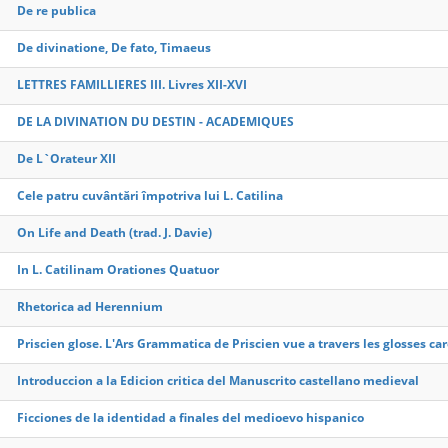
De re publica
De divinatione, De fato, Timaeus
LETTRES FAMILLIERES III. Livres XII-XVI
DE LA DIVINATION DU DESTIN - ACADEMIQUES
De L`Orateur XII
Cele patru cuvântări împotriva lui L. Catilina
On Life and Death (trad. J. Davie)
In L. Catilinam Orationes Quatuor
Rhetorica ad Herennium
Priscien glose. L'Ars Grammatica de Priscien vue a travers les glosses ca
Introduccion a la Edicion critica del Manuscrito castellano medieval
Ficciones de la identidad a finales del medioevo hispanico