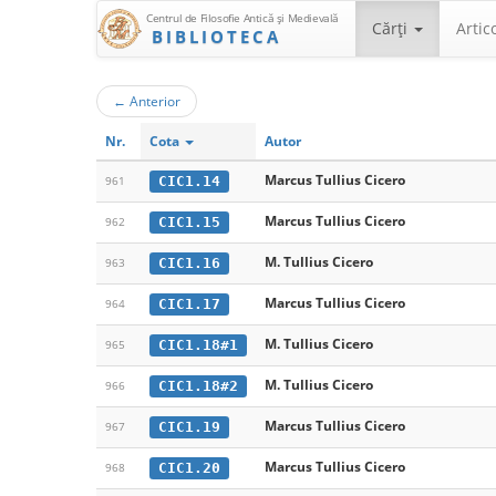
Centrul de Filosofie Antică şi Medievală
Cărţi
Artic
BIBLIOTECA
←
Anterior
Nr.
Cota
Autor
Marcus Tullius Cicero
CIC1.14
961
Marcus Tullius Cicero
CIC1.15
962
M. Tullius Cicero
CIC1.16
963
Marcus Tullius Cicero
CIC1.17
964
M. Tullius Cicero
CIC1.18#1
965
M. Tullius Cicero
CIC1.18#2
966
Marcus Tullius Cicero
CIC1.19
967
Marcus Tullius Cicero
CIC1.20
968