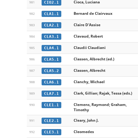
Cioca, Luciana
CIO2.1
981
Bernard de Clairvaux
CLA1.1
982
Claire D'Assise
CLA2.1
983
Clavaud, Robert
CLA3.1
984
Claudii Claudiani
CLA4.1
985
Classen, Albrecht (ed.)
CLA5.1
986
Classen, Albrecht
CLA5.2
987
Clanchy, Michael
CLA6.1
988
Clark, Gillian; Rajak, Tessa (eds.)
CLA7.1
989
Clemens, Raymond; Graham,
CLE1.1
990
Timothy
Cleary, John J.
CLE2.1
991
Cleomedes
CLE3.1
992