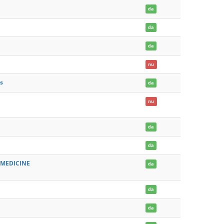
da
da
da
nu
ns
da
nu
da
da
 MEDICINE
da
da
da