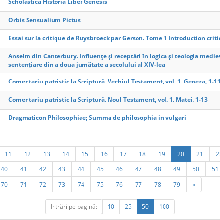
Scholastica Historia Liber Genesis
Orbis Sensualium Pictus
Essai sur la critique de Ruysbroeck par Gerson. Tome 1 Introduction cri
Anselm din Canterbury. Influențe și receptări în logica și teologia medi
sentențiare din a doua jumătate a secolului al XIV-lea
Comentariu patristic la Scriptură. Vechiul Testament, vol. 1. Geneza, 1-1
Comentariu patristic la Scriptură. Noul Testament, vol. 1. Matei, 1-13
Dragmaticon Philosophiae; Summa de philosophia in vulgari
11
12
13
14
15
16
17
18
19
20
21
2
40
41
42
43
44
45
46
47
48
49
50
51
70
71
72
73
74
75
76
77
78
79
»
Intrări pe pagină:
10
25
50
100